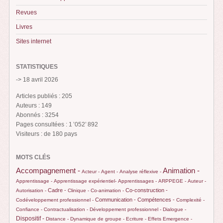
Revues
Livres
Sites internet
STATISTIQUES
-> 18 avril 2026
Articles publiés : 205
Auteurs : 149
Abonnés : 3254
Pages consultées : 1 ’052’ 892
Visiteurs : de 180 pays
MOTS CLÉS
Animation -
Accompagnement -
Acteur -
Agent -
Analyse réflexive -
Apprentissage -
Apprentissage expérientiel-
Apprentissages -
ARPPEGE -
Auteur -
Cadre -
Co-construction -
Autorisation -
Clinique -
Co-animation -
Communication -
Compétences -
Codéveloppement professionnel -
Complexité -
Confiance -
Contractualisation -
Développement professionnel -
Dialogue -
Dispositif -
Distance -
Dynamique de groupe -
Ecriture -
Effets
Emergence -