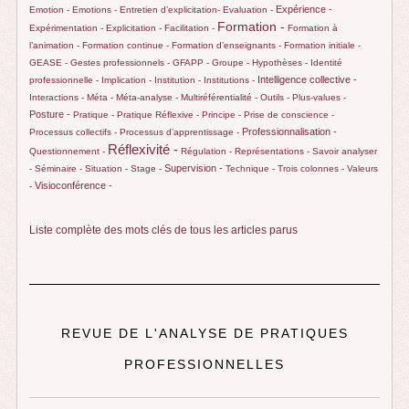
Expérience -
Emotion -
Emotions -
Entretien d’explicitation-
Evaluation -
Formation -
Expérimentation -
Explicitation -
Facilitation -
Formation à
l’animation -
Formation continue -
Formation d’enseignants -
Formation initiale -
GEASE -
Gestes professionnels -
GFAPP -
Groupe -
Hypothèses -
Identité
Intelligence collective -
professionnelle -
Implication -
Institution -
Institutions -
Interactions -
Méta -
Méta-analyse -
Multiréférentialité -
Outils -
Plus-values -
Posture -
Pratique -
Pratique Réflexive -
Principe -
Prise de conscience -
Professionnalisation -
Processus collectifs -
Processus d’apprentissage -
Réflexivité -
Questionnement -
Régulation -
Représentations -
Savoir analyser
Supervision -
-
Séminaire -
Situation -
Stage -
Technique -
Trois colonnes -
Valeurs
Visioconférence -
-
Liste complète des mots clés de tous les articles parus
REVUE DE L'ANALYSE DE PRATIQUES
PROFESSIONNELLES