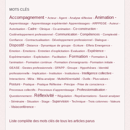
MOTS CLÉS
Animation -
Accompagnement -
Acteur -
Agent -
Analyse réflexive -
Apprentissage -
Apprentissage expérientiel-
Apprentissages -
ARPPEGE -
Auteur -
Cadre -
Co-construction -
Autorisation -
Clinique -
Co-animation -
Communication -
Compétences -
Codéveloppement professionnel -
Complexité -
Confiance -
Contractualisation -
Développement professionnel -
Dialogue -
Dispositif -
Distance -
Dynamique de groupe -
Ecriture -
Effets
Emergence -
Expérience -
Emotion -
Emotions -
Entretien d’explicitation-
Evaluation -
Formation -
Expérimentation -
Explicitation -
Facilitation -
Formation à
l’animation -
Formation continue -
Formation d’enseignants -
Formation initiale -
GEASE -
Gestes professionnels -
GFAPP -
Groupe -
Hypothèses -
Identité
Intelligence collective -
professionnelle -
Implication -
Institution -
Institutions -
Interactions -
Méta -
Méta-analyse -
Multiréférentialité -
Outils -
Plus-values -
Posture -
Pratique -
Pratique Réflexive -
Principe -
Prise de conscience -
Professionnalisation -
Processus collectifs -
Processus d’apprentissage -
Réflexivité -
Questionnement -
Régulation -
Représentations -
Savoir analyser
Supervision -
-
Séminaire -
Situation -
Stage -
Technique -
Trois colonnes -
Valeurs
Visioconférence -
-
Liste complète des mots clés de tous les articles parus