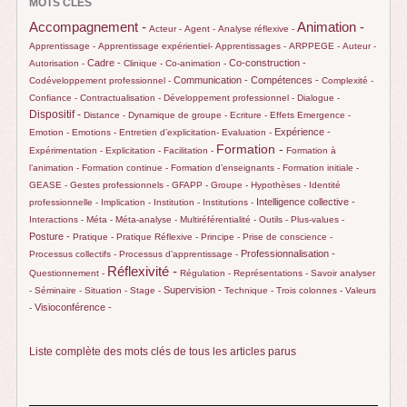
MOTS CLÉS
Animation -
Accompagnement -
Acteur -
Agent -
Analyse réflexive -
Apprentissage -
Apprentissage expérientiel-
Apprentissages -
ARPPEGE -
Auteur -
Cadre -
Co-construction -
Autorisation -
Clinique -
Co-animation -
Communication -
Compétences -
Codéveloppement professionnel -
Complexité -
Confiance -
Contractualisation -
Développement professionnel -
Dialogue -
Dispositif -
Distance -
Dynamique de groupe -
Ecriture -
Effets
Emergence -
Expérience -
Emotion -
Emotions -
Entretien d’explicitation-
Evaluation -
Formation -
Expérimentation -
Explicitation -
Facilitation -
Formation à
l’animation -
Formation continue -
Formation d’enseignants -
Formation initiale -
GEASE -
Gestes professionnels -
GFAPP -
Groupe -
Hypothèses -
Identité
Intelligence collective -
professionnelle -
Implication -
Institution -
Institutions -
Interactions -
Méta -
Méta-analyse -
Multiréférentialité -
Outils -
Plus-values -
Posture -
Pratique -
Pratique Réflexive -
Principe -
Prise de conscience -
Professionnalisation -
Processus collectifs -
Processus d’apprentissage -
Réflexivité -
Questionnement -
Régulation -
Représentations -
Savoir analyser
Supervision -
-
Séminaire -
Situation -
Stage -
Technique -
Trois colonnes -
Valeurs
Visioconférence -
-
Liste complète des mots clés de tous les articles parus