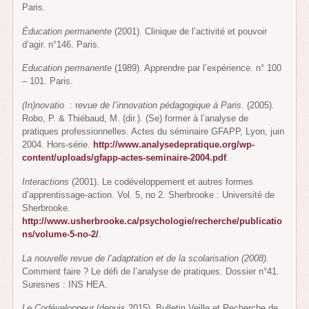
Paris.
Éducation permanente
(2001). Clinique de l’activité et pouvoir
d’agir. n°146. Paris.
Education permanente
(1989). Apprendre par l’expérience. n° 100
– 101. Paris.
(In)novatio
: r
evue de l’innovation pédagogique à Paris.
(2005).
Robo, P. & Thiébaud, M. (dir.). (Se) former à l’analyse de
pratiques professionnelles. Actes du séminaire GFAPP, Lyon, juin
2004. Hors-série.
http://www.analysedepratique.org/wp-
content/uploads/gfapp-actes-seminaire-2004.pdf
.
Interactions
(2001)
.
Le codéveloppement et autres formes
d’apprentissage-action. Vol. 5, no 2. Sherbrooke : Université de
Sherbrooke.
http://www.usherbrooke.ca/psychologie/recherche/publicatio
ns/volume-5-no-2/
.
La nouvelle revue de l’adaptation et de la scolarisation
(2008).
Comment faire ? Le défi de l’analyse de pratiques. Dossier n°41.
Suresnes : INS HEA.
Le Codéveloppeur
(depuis 2015). Bulletin Veille et Recherche de