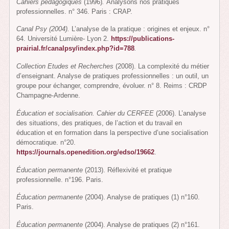
Cahiers pédagogiques
(1996)
.
Analysons nos pratiques
professionnelles. n° 346. Paris : CRAP.
Canal Psy (2004).
L’analyse de la pratique : origines et enjeux. n°
64. Université Lumière- Lyon 2.
https://publications-
prairial.fr/canalpsy/index.php?id=788
.
Collection Etudes et Recherches
(2008). La complexité du métier
d’enseignant. Analyse de pratiques professionnelles : un outil, un
groupe pour échanger, comprendre, évoluer. n° 8. Reims : CRDP
Champagne-Ardenne.
Éducation et socialisation. Cahier du CERFEE
(2006). L’analyse
des situations, des pratiques, de l’action et du travail en
éducation et en formation dans la perspective d’une socialisation
démocratique. n°20.
https://journals.openedition.org/edso/19662
.
Éducation permanente
(2013). Réflexivité et pratique
professionnelle. n°196. Paris.
Éducation permanente
(2004). Analyse de pratiques (1) n°160.
Paris.
Éducation permanente
(2004). Analyse de pratiques (2) n°161.