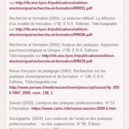
sur
http://ife.ens-lyon.fr/publications/edition-
electronique/recherche-et-formation/RR051.pdf
Recherche et formation
(2001). Le praticien réflexif. La diffusion
d’un modèle de formation. n°36. E.N.S. Editions. Téléchargeable
sur
http://ife.ens-lyon.fr/publications/edition-
electronique/recherche-et-formation/RR036.pdf
Recherche et formation
(2002). Analyse des pratiques. Approches
psychosociologique et clinique. n°39. E.N.S. Editions.
Téléchargeable sur
http://ife.ens-lyon.fr/publications/edition-
electronique/recherche-et-formation/RR039.pdf
Revue française de pédagogie
(2002). Recherches sur les
pratiques d’enseignement et de formation. n° 138. E.N.S.
Editions. Téléchargeable sur
http://www.persee.fr/web/revues/home/prescript/issue/rfp_055
6-7807_2002_num_138_1
Savoirs
(2020). L’analyse des pratiques professionnelles. N° 53.
L’Harmattan.
https://www.cairn.info/revue-savoirs-2020-2.htm
.
Sociographe.
(2024). Les coulisses de l’analyse des pratiques
professionnelles… ou des supervisions. N° 85. Éditeur :