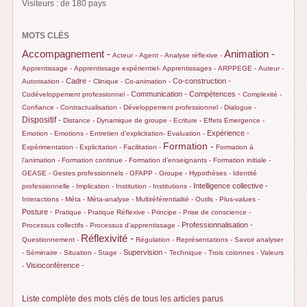
Visiteurs : de 180 pays
MOTS CLÉS
Animation -
Accompagnement -
Acteur -
Agent -
Analyse réflexive -
Apprentissage -
Apprentissage expérientiel-
Apprentissages -
ARPPEGE -
Auteur -
Cadre -
Co-construction -
Autorisation -
Clinique -
Co-animation -
Communication -
Compétences -
Codéveloppement professionnel -
Complexité -
Confiance -
Contractualisation -
Développement professionnel -
Dialogue -
Dispositif -
Distance -
Dynamique de groupe -
Ecriture -
Effets
Emergence -
Expérience -
Emotion -
Emotions -
Entretien d’explicitation-
Evaluation -
Formation -
Expérimentation -
Explicitation -
Facilitation -
Formation à
l’animation -
Formation continue -
Formation d’enseignants -
Formation initiale -
GEASE -
Gestes professionnels -
GFAPP -
Groupe -
Hypothèses -
Identité
Intelligence collective -
professionnelle -
Implication -
Institution -
Institutions -
Interactions -
Méta -
Méta-analyse -
Multiréférentialité -
Outils -
Plus-values -
Posture -
Pratique -
Pratique Réflexive -
Principe -
Prise de conscience -
Professionnalisation -
Processus collectifs -
Processus d’apprentissage -
Réflexivité -
Questionnement -
Régulation -
Représentations -
Savoir analyser
Supervision -
-
Séminaire -
Situation -
Stage -
Technique -
Trois colonnes -
Valeurs
Visioconférence -
-
Liste complète des mots clés de tous les articles parus