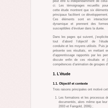
peut être lu indépendamment de celui
ci. Les témoignages recueillis pou
cette étude montrent que six élément
principaux facilitent ce développement
Ces éléments sont en interactio
dynamique et prennent des forme
susceptibles d’évoluer dans la durée.
Dans les pages qui suivent, j’explicit
tout d’abord l’objectif de l’étud
conduite et les moyens utilisés. Puis j
présente ses résultats, en mettant e
d’apprentissage rapportés par les p
discute enfin de ces résultats et 
compétences d’animation de groupes d
1. L’étude
1.1. Objectif et contexte
Trois raisons principales ont motivé cet
Les formations et les processus d
documentés, alors même que leur i
2003 et Faingold, 2006) ;