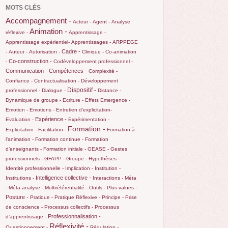
MOTS CLÉS
Accompagnement -
Acteur -
Agent -
Analyse
Animation -
réflexive -
Apprentissage -
Apprentissage expérientiel-
Apprentissages -
ARPPEGE
Cadre -
-
Auteur -
Autorisation -
Clinique -
Co-animation
Co-construction -
-
Codéveloppement professionnel -
Communication -
Compétences -
Complexité -
Confiance -
Contractualisation -
Développement
Dispositif -
professionnel -
Dialogue -
Distance -
Dynamique de groupe -
Ecriture -
Effets
Emergence -
Emotion -
Emotions -
Entretien d’explicitation-
Expérience -
Evaluation -
Expérimentation -
Formation -
Explicitation -
Facilitation -
Formation à
l’animation -
Formation continue -
Formation
d’enseignants -
Formation initiale -
GEASE -
Gestes
professionnels -
GFAPP -
Groupe -
Hypothèses -
Identité professionnelle -
Implication -
Institution -
Intelligence collective -
Institutions -
Interactions -
Méta
-
Méta-analyse -
Multiréférentialité -
Outils -
Plus-values -
Posture -
Pratique -
Pratique Réflexive -
Principe -
Prise
de conscience -
Processus collectifs -
Processus
Professionnalisation -
d’apprentissage -
Réflexivité -
Questionnement -
Régulation -