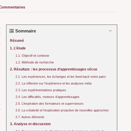
Commentaires
e
Sommaire
e
s
Résumé
e
1. L’étude
i
s
1.1. Objectif et contexte
t
1.2. Méthode de recherche
t
2. Résultats : les processus d’apprentissages vécus
e
2.1. Les expériences, les échanges et les feed-back entre pairs
s
s
2.2. La réflexion sur l’expérience et les analyses méta
2.3. Les expérimentations pratiques
2.4. Les difficultés, moteurs d’apprentissages
s
2.5. L’inspiration des formateurs et superviseurs
e
r
2.6. La créativité et l’exploration proactive de nouvelles approches
s
2.7. Autres éléments
t
3. Analyse et discussion
l