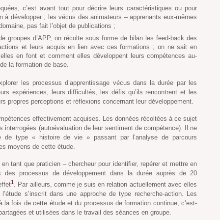
quées, c’est avant tout pour décrire leurs caractéristiques ou pour
on à développer ; les vécus des animateurs – apprenants eux-mêmes
omaine, pas fait l’objet de publications ;
 de groupes d’APP, on récolte sous forme de bilan les feed-back des
actions et leurs acquis en lien avec ces formations ; on ne sait en
elles en font et comment elles développent leurs compétences au-
de la formation de base.
explorer les processus d’apprentissage vécus dans la durée par les
s expériences, leurs difficultés, les défis qu’ils rencontrent et les
eurs propres perceptions et réflexions concernant leur développement.
ompétences effectivement acquises. Les données récoltées à ce sujet
s interrogées (autoévaluation de leur sentiment de compétence). Il ne
e de type « histoire de vie » passant par l’analyse de parcours
 des moyens de cette étude.
 en tant que praticien – chercheur pour identifier, repérer et mettre en
tifs des processus de développement dans la durée auprès de 20
1
ffet
. Par ailleurs, comme je suis en relation actuellement avec elles
 l’étude s’inscrit dans une approche de type recherche-action. Les
 la fois de cette étude et du processus de formation continue, c’est-
 partagées et utilisées dans le travail des séances en groupe.