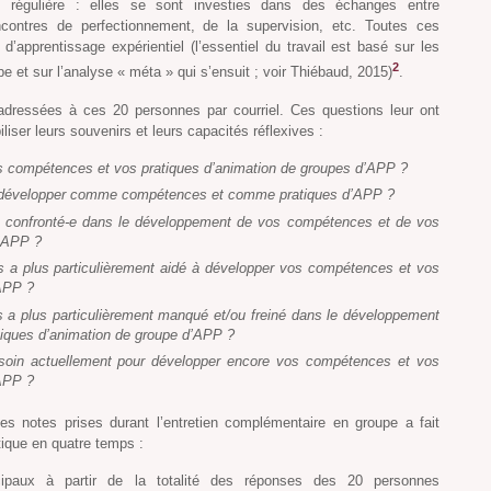
régulière : elles se sont investies dans des échanges entre
ncontres de perfectionnement, de la supervision, etc. Toutes ces
 d’apprentissage expérientiel (l’essentiel du travail est basé sur les
2
 et sur l’analyse « méta » qui s’ensuit ; voir Thiébaud, 2015)
.
adressées à ces 20 personnes par courriel. Ces questions leur ont
iser leurs souvenirs et leurs capacités réflexives :
compétences et vos pratiques d’animation de groupes d’APP ?
e à développer comme compétences et comme pratiques d’APP ?
té confronté-e dans le développement de vos compétences et de vos
d’APP ?
us a plus particulièrement aidé à développer vos compétences et vos
’APP ?
us a plus particulièrement manqué et/ou freiné dans le développement
iques d’animation de groupe d’APP ?
soin actuellement pour développer encore vos compétences et vos
’APP ?
s notes prises durant l’entretien complémentaire en groupe a fait
tique en quatre temps :
ncipaux à partir de la totalité des réponses des 20 personnes