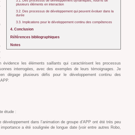
3.1. Des processus de développement dynamiques, nourris de
-
plusieurs éléments en interaction
r
3.2. Des processus de développement qui peuvent évoluer dans la
s
durée
.
3.3. Implications pour le développement continu des compétences
n
4. Conclusion
s
Références bibliographiques
Notes
e
e
e
n évidence les éléments saillants qui caractérisent les processus
ersonnes interrogées, avec des exemples de leurs témoignages. Je
j’en dégage plusieurs défis pour le développement continu des
’APP.
te étude :
e développement dans l’animation de groupe d’APP ont été très peu
mportance a été soulignée de longue date (voir entre autres Robo,