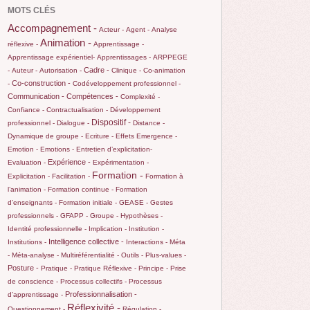
MOTS CLÉS
Accompagnement -
Acteur -
Agent -
Analyse
Animation -
réflexive -
Apprentissage -
Apprentissage expérientiel-
Apprentissages -
ARPPEGE
Cadre -
-
Auteur -
Autorisation -
Clinique -
Co-animation
Co-construction -
-
Codéveloppement professionnel -
Communication -
Compétences -
Complexité -
Confiance -
Contractualisation -
Développement
Dispositif -
professionnel -
Dialogue -
Distance -
Dynamique de groupe -
Ecriture -
Effets
Emergence -
Emotion -
Emotions -
Entretien d’explicitation-
Expérience -
Evaluation -
Expérimentation -
Formation -
Explicitation -
Facilitation -
Formation à
l’animation -
Formation continue -
Formation
d’enseignants -
Formation initiale -
GEASE -
Gestes
professionnels -
GFAPP -
Groupe -
Hypothèses -
Identité professionnelle -
Implication -
Institution -
Intelligence collective -
Institutions -
Interactions -
Méta
-
Méta-analyse -
Multiréférentialité -
Outils -
Plus-values -
Posture -
Pratique -
Pratique Réflexive -
Principe -
Prise
de conscience -
Processus collectifs -
Processus
Professionnalisation -
d’apprentissage -
Réflexivité -
Questionnement -
Régulation -