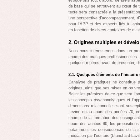
évoquerons tout d’abord, de brefs aspe
de base qui se retrouvent au cœur de t
texte sera consacrée à la présentat
une perspective d’accompagnement, d’in
pour l’APP et des aspects liés à l’an
en fonction de divers contextes de mis
2. Origines multiples et déve
Nous nous intéresserons dans un pre
champ des pratiques professionnelles. 
quelques repères avant de présenter, da
2.1. Quelques éléments de l’histoire
L’analyse de pratiques ne constitue
origines, ainsi que ses mises en œuvre 
Balint les prémices de ce que sera l’a
les concepts psychanalytiques et l’app
dimensions relationnelles sont suscepti
Levine qu’au cours des années 70, cet
champ de la formation des enseignan
cours des années 80, les propositions 
notamment les conséquences de la spéc
médiation par l’écriture (Blanchard-Lavil