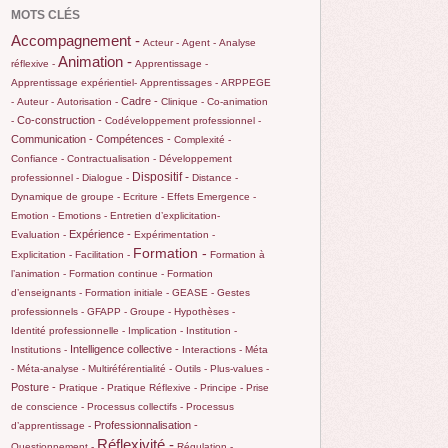
MOTS CLÉS
Accompagnement -
Acteur -
Agent -
Analyse
Animation -
réflexive -
Apprentissage -
Apprentissage expérientiel-
Apprentissages -
ARPPEGE
Cadre -
-
Auteur -
Autorisation -
Clinique -
Co-animation
Co-construction -
-
Codéveloppement professionnel -
Communication -
Compétences -
Complexité -
Confiance -
Contractualisation -
Développement
Dispositif -
professionnel -
Dialogue -
Distance -
Dynamique de groupe -
Ecriture -
Effets
Emergence -
Emotion -
Emotions -
Entretien d’explicitation-
Expérience -
Evaluation -
Expérimentation -
Formation -
Explicitation -
Facilitation -
Formation à
l’animation -
Formation continue -
Formation
d’enseignants -
Formation initiale -
GEASE -
Gestes
professionnels -
GFAPP -
Groupe -
Hypothèses -
Identité professionnelle -
Implication -
Institution -
Intelligence collective -
Institutions -
Interactions -
Méta
-
Méta-analyse -
Multiréférentialité -
Outils -
Plus-values -
Posture -
Pratique -
Pratique Réflexive -
Principe -
Prise
de conscience -
Processus collectifs -
Processus
Professionnalisation -
d’apprentissage -
Réflexivité -
Questionnement -
Régulation -