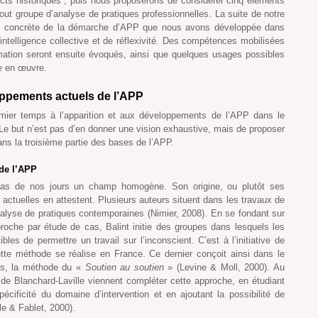
cts historiques ; puis nous proposerons de considérer cinq éléments
out groupe d’analyse de pratiques professionnelles. La suite de notre
ion concrète de la démarche d’APP que nous avons développée dans
telligence collective et de réflexivité. Des compétences mobilisées
imation seront ensuite évoqués, ainsi que quelques usages possibles
e en œuvre.
loppements actuels de l’APP
mier temps à l’apparition et aux développements de l’APP dans le
Le but n’est pas d’en donner une vision exhaustive, mais de proposer
ns la troisième partie des bases de l’APP.
 de l’APP
 pas de nos jours un champ homogène. Son origine, ou plutôt ses
actuelles en attestent. Plusieurs auteurs situent dans les travaux de
nalyse de pratiques contemporaines (Nimier, 2008). En se fondant sur
roche par étude de cas, Balint initie des groupes dans lesquels les
bles de permettre un travail sur l’inconscient. C’est à l’initiative de
te méthode se réalise en France. Ce dernier conçoit ainsi dans le
ts, la méthode du «
Soutien au soutien
» (Levine & Moll, 2000). Au
de Blanchard-Laville viennent compléter cette approche, en étudiant
ificité du domaine d’intervention et en ajoutant la possibilité de
le & Fablet, 2000).