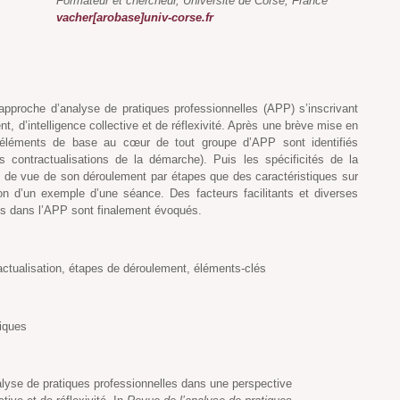
Formateur et chercheur, Université de Corse,
France
vacher[arobase]univ-corse.fr
approche d’analyse de pratiques professionnelles (APP) s’inscrivant
 d’intelligence collective et de réflexivité. Après une brève mise en
e éléments de base au cœur de tout groupe d’APP sont identifiés
les contractualisations de la démarche). Puis les spécificités de la
 de vue de son déroulement par étapes que des caractéristiques sur
ation d’un exemple d’une séance. Des facteurs facilitants et diverses
s dans l’APP sont finalement évoqués.
ntractualisation, étapes de déroulement, éléments-clés
tiques
alyse de pratiques professionnelles dans une perspective