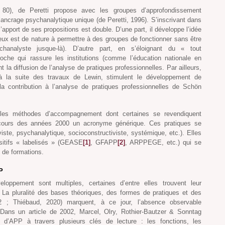
0), de Peretti propose avec les groupes d’approfondissement
’ancrage psychanalytique unique (de Peretti, 1996). S’inscrivant dans
’apport de ses propositions est double. D’une part, il développe l’idée
reux est de nature à permettre à des groupes de fonctionner sans être
chanalyste jusque-là). D’autre part, en s’éloignant du « tout
oche qui rassure les institutions (comme l’éducation nationale en
 la diffusion de l’analyse de pratiques professionnelles. Par ailleurs,
à la suite des travaux de Lewin, stimulent le développement de
a contribution à l’analyse de pratiques professionnelles de Schön
ples méthodes d’accompagnement dont certaines se revendiquent
 cours des années 2000 un acronyme générique. Ces pratiques se
iste, psychanalytique, socioconstructiviste, systémique, etc.). Elles
sitifs « labelisés » (GEASE
[1]
, GFAPP
[2]
, ARPPEGE, etc.) qui se
t de formations.
P
eloppement sont multiples, certaines d’entre elles trouvent leur
a pluralité des bases théoriques, des formes de pratiques et des
02 ; Thiébaud, 2020) marquent, à ce jour, l’absence observable
Dans un article de 2002, Marcel, Olry, Rothier-Bautzer & Sonntag
d’APP à travers plusieurs clés de lecture : les fonctions, les