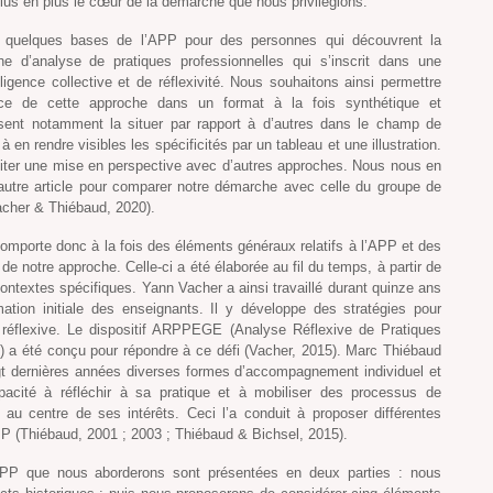
us en plus le cœur de la démarche que nous privilégions.
r quelques bases de l’APP pour des personnes qui découvrent la
e d’analyse de pratiques professionnelles qui s’inscrit dans une
igence collective et de réflexivité. Nous souhaitons ainsi permettre
ce de cette approche dans un format à la fois synthétique et
ssent notamment la situer par rapport à d’autres dans le champ de
 en rendre visibles les spécificités par un tableau et une illustration.
liter une mise en perspective avec d’autres approches. Nous nous en
tre article pour comparer notre démarche avec celle du groupe de
acher & Thiébaud, 2020).
 comporte donc à la fois des éléments généraux relatifs à l’APP et des
 de notre approche. Celle-ci a été élaborée au fil du temps, à partir de
ontextes spécifiques. Yann Vacher a ainsi travaillé durant quinze ans
mation initiale des enseignants. Il y développe des stratégies pour
ue réflexive. Le dispositif ARPPEGE (Analyse Réflexive de Pratiques
 a été conçu pour répondre à ce défi (Vacher, 2015). Marc Thiébaud
ngt dernières années diverses formes d’accompagnement individuel et
pacité à réfléchir à sa pratique et à mobiliser des processus de
 au centre de ses intérêts. Ceci l’a conduit à proposer différentes
APP (Thiébaud, 2001 ; 2003 ; Thiébaud & Bichsel, 2015).
APP que nous aborderons sont présentées en deux parties : nous