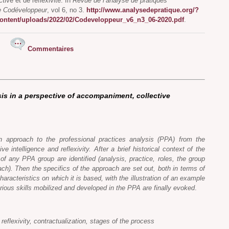
ive et de réflexivité. In
Revue de l’analyse de pratiques
e Codéveloppeur
, vol 6, no 3.
http://www.analysedepratique.org/?
content/uploads/2022/02/Codeveloppeur_v6_n3_06-2020.pdf
.
Commentaires
is in a perspective of accompaniment, collective
n approach to the professional practices analysis (PPA) from the
e intelligence and reflexivity. After a brief historical context of the
of any PPA group are identified (analysis, practice, roles, the group
ach). Then the specifics of the approach are set out, both in terms of
haracteristics on which it is based, with the illustration of an example
arious skills mobilized and developed in the PPA are finally evoked
.
reflexivity, contractualization, stages of the process