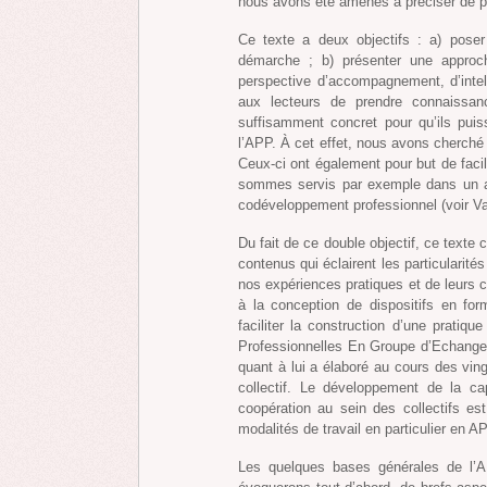
nous avons été amenés à préciser de pl
Ce texte a deux objectifs : a) pose
démarche ; b) présenter une approch
perspective d’accompagnement, d’intell
aux lecteurs de prendre connaissan
suffisamment concret pour qu’ils pui
l’APP. À cet effet, nous avons cherché à
Ceux-ci ont également pour but de faci
sommes servis par exemple dans un au
codéveloppement professionnel (voir V
Du fait de ce double objectif, ce texte
contenus qui éclairent les particularités
nos expériences pratiques et de leurs c
à la conception de dispositifs en for
faciliter la construction d’une pratiq
Professionnelles En Groupe d’Echange)
quant à lui a élaboré au cours des vi
collectif. Le développement de la ca
coopération au sein des collectifs est
modalités de travail en particulier en 
Les quelques bases générales de l’