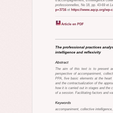
d’accompagnement, d’intelligence collect
professionnelles,
No 18, pp. 43-69 et
L
p=3716
et
https://www.aqcp.org/wp-
Article en PDF
The professional practices analys
intelligence and reflexivity
Abstract
The aim of this text is to present a
perspective of accompaniment, collectiv
PPA, five basic elements at the heart 
and the contractualization of the appro
how it is carried out in stages and the c
of a session. Facilitating factors and v
Keywords
accompaniment, collective intelligence, 