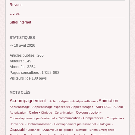
Revues
Livres
Sites internet
STATISTIQUES
-> 18 avril 2026
Articles publiés : 205
Auteurs : 149
Abonnés : 3254
Pages consultées : 1 ’052’ 892
Visiteurs : de 180 pays
MOTS CLÉS
Animation -
Accompagnement -
Acteur -
Agent -
Analyse réflexive -
Apprentissage -
Apprentissage expérientiel-
Apprentissages -
ARPPEGE -
Auteur -
Cadre -
Co-construction -
Autorisation -
Clinique -
Co-animation -
Communication -
Compétences -
Codéveloppement professionnel -
Complexité -
Confiance -
Contractualisation -
Développement professionnel -
Dialogue -
Dispositif -
Distance -
Dynamique de groupe -
Ecriture -
Effets
Emergence -