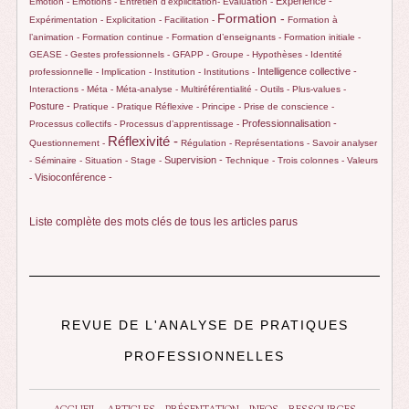
Expérience -
Emotion -
Emotions -
Entretien d’explicitation-
Evaluation -
Formation -
Expérimentation -
Explicitation -
Facilitation -
Formation à
l’animation -
Formation continue -
Formation d’enseignants -
Formation initiale -
GEASE -
Gestes professionnels -
GFAPP -
Groupe -
Hypothèses -
Identité
Intelligence collective -
professionnelle -
Implication -
Institution -
Institutions -
Interactions -
Méta -
Méta-analyse -
Multiréférentialité -
Outils -
Plus-values -
Posture -
Pratique -
Pratique Réflexive -
Principe -
Prise de conscience -
Professionnalisation -
Processus collectifs -
Processus d’apprentissage -
Réflexivité -
Questionnement -
Régulation -
Représentations -
Savoir analyser
Supervision -
-
Séminaire -
Situation -
Stage -
Technique -
Trois colonnes -
Valeurs
Visioconférence -
-
Liste complète des mots clés de tous les articles parus
REVUE DE L'ANALYSE DE PRATIQUES
PROFESSIONNELLES