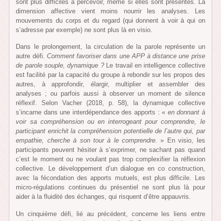
sont plus difficiles à percevoir, même si elles sont présentes. La
dimension affective vient moins nourrir les analyses. Les
mouvements du corps et du regard (qui donnent à voir à qui on
s’adresse par exemple) ne sont plus là en visio.
Dans le prolongement, la circulation de la parole représente un
autre défi.
Comment favoriser dans une APP à distance une prise
de parole souple, dynamique ?
Le travail en intelligence collective
est facilité par la capacité du groupe à rebondir sur les propos des
autres, à approfondir, élargir, multiplier et assembler des
analyses ; ou parfois aussi à observer un moment de silence
réflexif. Selon Vacher (2018, p. 58), la dynamique collective
s’incarne dans une interdépendance des apports : «
en donnant à
voir sa compréhension ou en interrogeant pour comprendre, le
participant enrichit la compréhension potentielle de l’autre qui, par
empathie, cherche à son tour à le comprendre.
» En visio, les
participants peuvent hésiter à s’exprimer, ne sachant pas quand
c’est le moment ou ne voulant pas trop complexifier la réflexion
collective. Le développement d’un dialogue en co construction,
avec la fécondation des apports mutuels, est plus difficile. Les
micro-régulations continues du présentiel ne sont plus là pour
aider à la fluidité des échanges, qui risquent d’être appauvris.
Un cinquième défi, lié au précédent, concerne les liens entre