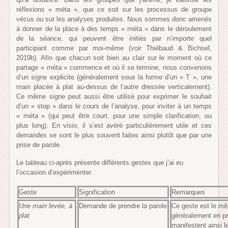
réflexions « méta », que ce soit sur les processus de groupe
vécus ou sur les analyses produites. Nous sommes donc amenés
à donner de la place à des temps « méta » dans le déroulement
de la séance, qui peuvent être initiés par n’importe quel
participant comme par moi-même (voir Thiébaud & Bichsel,
2019b). Afin que chacun soit bien au clair sur le moment où ce
partage « méta » commence et où il se termine, nous convenons
d’un signe explicite (généralement sous la forme d’un « T », une
main placée à plat au-dessus de l’autre dressée verticalement).
Ce même signe peut aussi être utilisé pour exprimer le souhait
d’un « stop » dans le cours de l’analyse, pour inviter à un temps
« méta » (qui peut être court, pour une simple clarification, ou
plus long). En visio, il s’est avéré particulièrement utile et ces
demandes se sont le plus souvent faites ainsi plutôt que par une
prise de parole.
Le tableau ci-après présente différents gestes que j’ai eu
l’occasion d’expérimenter.
Geste
Signification
Remarques
Une main levée, à
Demande de prendre la parole
Ce geste est le mê
plat
généralement en pré
manifestent ainsi l