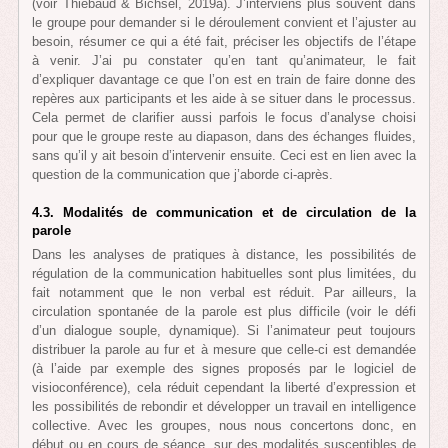
(voir Thiébaud & Bichsel, 2019a). J’interviens plus souvent dans
le groupe pour demander si le déroulement convient et l’ajuster au
besoin, résumer ce qui a été fait, préciser les objectifs de l’étape
à venir. J’ai pu constater qu’en tant qu’animateur, le fait
d’expliquer davantage ce que l’on est en train de faire donne des
repères aux participants et les aide à se situer dans le processus.
Cela permet de clarifier aussi parfois le focus d’analyse choisi
pour que le groupe reste au diapason, dans des échanges fluides,
sans qu’il y ait besoin d’intervenir ensuite. Ceci est en lien avec la
question de la communication que j’aborde ci-après.
4.3. Modalités de communication et de circulation de la
parole
Dans les analyses de pratiques à distance, les possibilités de
régulation de la communication habituelles sont plus limitées, du
fait notamment que le non verbal est réduit. Par ailleurs, la
circulation spontanée de la parole est plus difficile (voir le défi
d’un dialogue souple, dynamique). Si l’animateur peut toujours
distribuer la parole au fur et à mesure que celle-ci est demandée
(à l’aide par exemple des signes proposés par le logiciel de
visioconférence), cela réduit cependant la liberté d’expression et
les possibilités de rebondir et développer un travail en intelligence
collective. Avec les groupes, nous nous concertons donc, en
début ou en cours de séance, sur des modalités susceptibles de