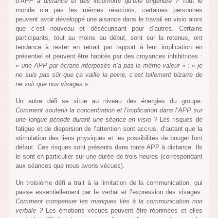
d’APP à distance et des inconforts qu’elle engendre ?
Tout le
monde n’a pas les mêmes réactions, certaines personnes
peuvent avoir développé une aisance dans le travail en visio alors
que c’est nouveau et désécurisant pour d’autres. Certains
participants, tout au moins au début, sont sur la retenue, ont
tendance à rester en retrait par rapport à leur implication en
présentiel et peuvent être habités par des croyances inhibitrices :
« une APP par écrans interposés n’a pas la même valeur »
; «
je
ne suis pas sûr que ça vaille la peine, c’est tellement bizarre de
ne voir que nos visages
».
Un autre défi se situe au niveau des énergies du groupe.
Comment soutenir la concentration et l’implication dans l’APP sur
une longue période durant une séance en visio ?
Les risques de
fatigue et de dispersion de l’attention sont accrus, d’autant que la
stimulation des liens physiques et les possibilités de bouger font
défaut. Ces risques sont présents dans toute APP à distance. Ils
le sont en particulier sur une durée de trois heures (correspondant
aux séances que nous avons vécues).
Un troisième défi a trait à la limitation de la communication, qui
passe essentiellement par le verbal et l’expression des visages.
Comment compenser les manques liés à la communication non
verbale ?
Les émotions vécues peuvent être réprimées et elles