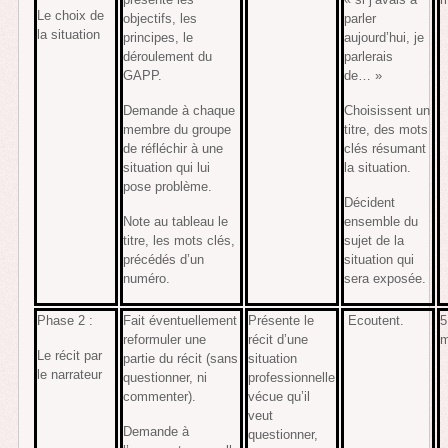
Le choix de
objectifs, les
parler
la situation
principes, le
aujourd’hui, je
déroulement du
parlerais
GAPP.
de… »
Demande à chaque
Choisissent un
membre du groupe
titre, des mots
de réfléchir à une
clés résumant
situation qui lui
la situation.
pose problème.
Décident
Note au tableau le
ensemble du
titre, les mots clés,
sujet de la
précédés d’un
situation qui
numéro.
sera exposée.
Phase 2 :
Fait éventuellement
Présente le
Ecoutent.
5
reformuler une
récit d’une
m
Le récit par
partie du récit (sans
situation
le narrateur
questionner, ni
professionnelle
commenter).
vécue qu’il
veut
Demande à
questionner,