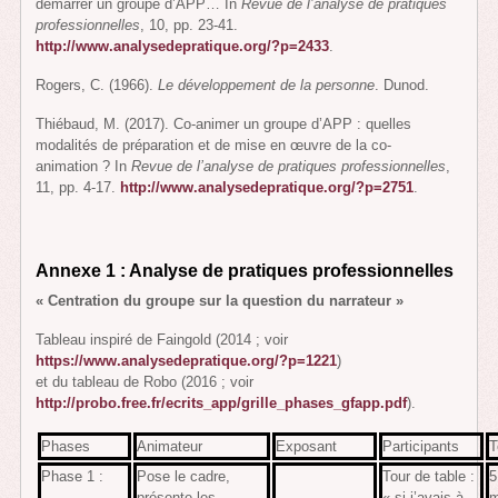
démarrer un groupe d’APP… In
Revue de l’analyse de pratiques
professionnelles
, 10, pp. 23-41.
http://www.analysedepratique.org/?p=2433
.
Rogers, C. (1966).
Le développement de la personne
. Dunod.
Thiébaud, M. (2017). Co-animer un groupe d’APP : quelles
modalités de préparation et de mise en œuvre de la co-
animation ? In
Revue de l’analyse de pratiques professionnelles
,
11, pp. 4-17.
http://www.analysedepratique.org/?p=2751
.
Annexe 1 : A
nalyse de pratiques professionnelles
« Centration du groupe sur la question du narrateur »
Tableau inspiré de Faingold (2014 ; voir
https://www.analysedepratique.org/?p=1221
)
et du tableau de Robo (2016 ; voir
http://probo.free.fr/ecrits_app/grille_phases_gfapp.pdf
).
Phases
Animateur
Exposant
Participants
Phase 1 :
Pose le cadre,
Tour de table :
5
présente les
« si j’avais à
m