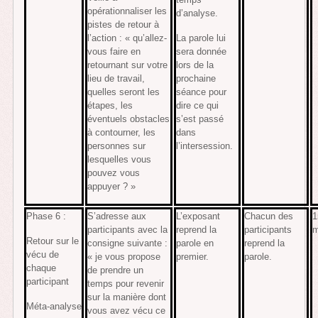
opérationnaliser les
d’analyse.
pistes de retour à
l’action : « qu’allez-
La parole lui
vous faire en
sera donnée
retournant sur votre
lors de la
lieu de travail,
prochaine
quelles seront les
séance pour
étapes, les
dire ce qui
éventuels obstacles
s’est passé
à contourner, les
dans
personnes sur
l’intersession.
lesquelles vous
pouvez vous
appuyer ? »
Phase 6 :
S’adresse aux
L’exposant
Chacun des
1
participants avec la
reprend la
participants
m
Retour sur le
consigne suivante :
parole en
reprend la
vécu de
« je vous propose
premier.
parole.
chaque
de prendre un
participant
temps pour revenir
sur la manière dont
Méta-analyse
vous avez vécu ce