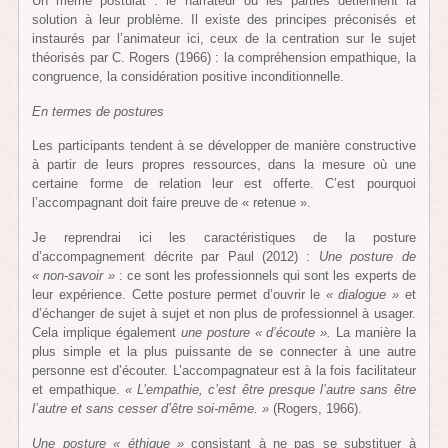
Un même postulat : le narrateur ou les parties détiennent la
solution à leur problème. Il existe des principes préconisés et
instaurés par l’animateur ici, ceux de la centration sur le sujet
théorisés par C. Rogers (1966) : la compréhension empathique, la
congruence, la considération positive inconditionnelle.
En termes de postures
Les participants tendent à se développer de manière constructive
à partir de leurs propres ressources, dans la mesure où une
certaine forme de relation leur est offerte. C’est pourquoi
l’accompagnant doit faire preuve de « retenue ».
Je reprendrai ici les caractéristiques de la posture
d’accompagnement décrite par Paul (2012) :
Une posture de
« non-savoir »
: ce sont les professionnels qui sont les experts de
leur expérience. Cette posture permet d’ouvrir le
« dialogue »
et
d’échanger de sujet à sujet et non plus de professionnel à usager.
Cela implique également
une posture « d’écoute ».
La manière la
plus simple et la plus puissante de se connecter à une autre
personne est d’écouter. L’accompagnateur est à la fois facilitateur
et empathique.
« L’empathie, c’est être presque l’autre sans être
l’autre et sans cesser d’être soi-même. »
(Rogers, 1966).
Une posture « éthique »
consistant à ne pas se substituer à