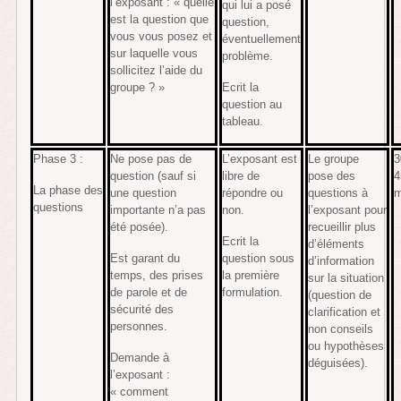
l’exposant : « quelle
qui lui a posé
est la question que
question,
vous vous posez et
éventuellement
sur laquelle vous
problème.
sollicitez l’aide du
groupe ? »
Ecrit la
question au
tableau.
Phase 3 :
Ne pose pas de
L’exposant est
Le groupe
3
question (sauf si
libre de
pose des
4
La phase des
une question
répondre ou
questions à
m
questions
importante n’a pas
non.
l’exposant pour
été posée).
recueillir plus
Ecrit la
d’éléments
Est garant du
question sous
d’information
temps, des prises
la première
sur la situation
de parole et de
formulation.
(question de
sécurité des
clarification et
personnes.
non conseils
ou hypothèses
Demande à
déguisées).
l’exposant :
« comment