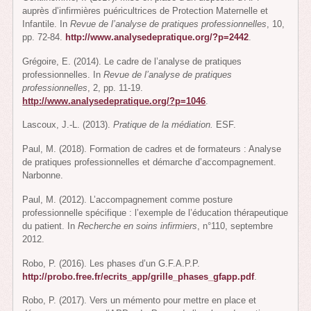
auprès d’infirmières puéricultrices de Protection Maternelle et
Infantile. In
Revue de l’analyse de pratiques professionnelles
, 10,
pp. 72-84.
http://www.analysedepratique.org/?p=2442
.
Grégoire, E. (2014). Le cadre de l’analyse de pratiques
professionnelles. In
Revue de l’analyse de pratiques
professionnelles
, 2, pp. 11-19.
http://www.analysedepratique.org/?p=1046
.
Lascoux, J.-L. (2013).
Pratique de la médiation.
ESF.
Paul, M. (2018). Formation de cadres et de formateurs : Analyse
de pratiques professionnelles et démarche d’accompagnement.
Narbonne.
Paul, M. (2012). L’accompagnement comme posture
professionnelle spécifique : l’exemple de l’éducation thérapeutique
du patient. In
Recherche en soins infirmiers
, n°110, septembre
2012.
Robo, P. (2016). Les phases d’un G.F.A.P.P.
http://probo.free.fr/ecrits_app/grille_phases_gfapp.pdf
.
Robo, P. (2017). Vers un mémento pour mettre en place et