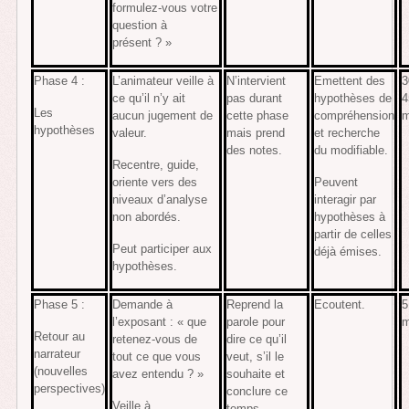
formulez-vous votre
question à
présent ? »
Phase 4 :
L’animateur veille à
N’intervient
Emettent des
3
ce qu’il n’y ait
pas durant
hypothèses de
4
Les
aucun jugement de
cette phase
compréhension
m
hypothèses
valeur.
mais prend
et recherche
des notes.
du modifiable.
Recentre, guide,
oriente vers des
Peuvent
niveaux d’analyse
interagir par
non abordés.
hypothèses à
partir de celles
Peut participer aux
déjà émises.
hypothèses.
Phase 5 :
Demande à
Reprend la
Ecoutent.
5
l’exposant : « que
parole pour
m
Retour au
retenez-vous de
dire ce qu’il
narrateur
tout ce que vous
veut, s’il le
(nouvelles
avez entendu ? »
souhaite et
perspectives)
conclure ce
Veille à
temps