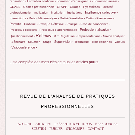
l’animation -
Formation continue -
Formation d’enseignants -
Formation initiale -
GEASE -
Gestes professionnels -
GFAPP -
Groupe -
Hypothèses -
Identité
Intelligence collective -
professionnelle -
Implication -
Institution -
Institutions -
Interactions -
Méta -
Méta-analyse -
Multiréférentialité -
Outils -
Plus-values -
Posture -
Pratique -
Pratique Réflexive -
Principe -
Prise de conscience -
Professionnalisation -
Processus collectifs -
Processus d’apprentissage -
Réflexivité -
Questionnement -
Régulation -
Représentations -
Savoir analyser
Supervision -
-
Séminaire -
Situation -
Stage -
Technique -
Trois colonnes -
Valeurs
Visioconférence -
-
Liste complète des mots clés de tous les articles parus
REVUE DE L'ANALYSE DE PRATIQUES
PROFESSIONNELLES
ACCUEIL
ARTICLES
PRÉSENTATION
INFOS
RESSOURCES
SOUTIEN
PUBLIER
S’INSCRIRE
CONTACT