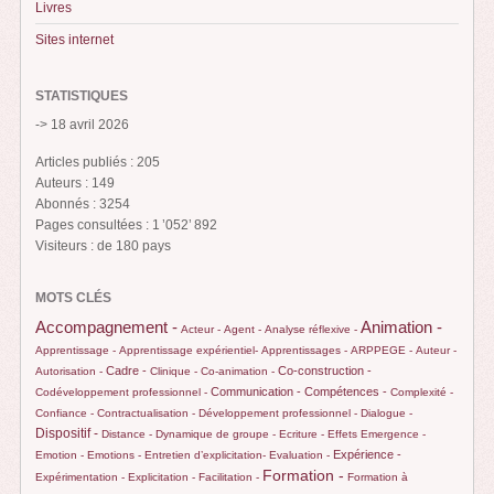
Livres
Sites internet
STATISTIQUES
-> 18 avril 2026
Articles publiés : 205
Auteurs : 149
Abonnés : 3254
Pages consultées : 1 ’052’ 892
Visiteurs : de 180 pays
MOTS CLÉS
Animation -
Accompagnement -
Acteur -
Agent -
Analyse réflexive -
Apprentissage -
Apprentissage expérientiel-
Apprentissages -
ARPPEGE -
Auteur -
Cadre -
Co-construction -
Autorisation -
Clinique -
Co-animation -
Communication -
Compétences -
Codéveloppement professionnel -
Complexité -
Confiance -
Contractualisation -
Développement professionnel -
Dialogue -
Dispositif -
Distance -
Dynamique de groupe -
Ecriture -
Effets
Emergence -
Expérience -
Emotion -
Emotions -
Entretien d’explicitation-
Evaluation -
Formation -
Expérimentation -
Explicitation -
Facilitation -
Formation à