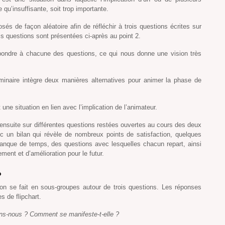
 qu’insuffisante, soit trop importante.
és de façon aléatoire afin de réfléchir à trois questions écrites sur
ois questions sont présentées ci-après au point 2.
pondre à chacune des questions, ce qui nous donne une vision très
naire intègre deux manières alternatives pour animer la phase de
ne situation en lien avec l’implication de l’animateur.
nsuite sur différentes questions restées ouvertes au cours des deux
c un bilan qui révèle de nombreux points de satisfaction, quelques
manque de temps, des questions avec lesquelles chacun repart, ainsi
ent et d’amélioration pour le futur.
»
tion se fait en sous-groupes autour de trois questions. Les réponses
s de flipchart.
lons-nous ? Comment se manifeste-t-elle ?