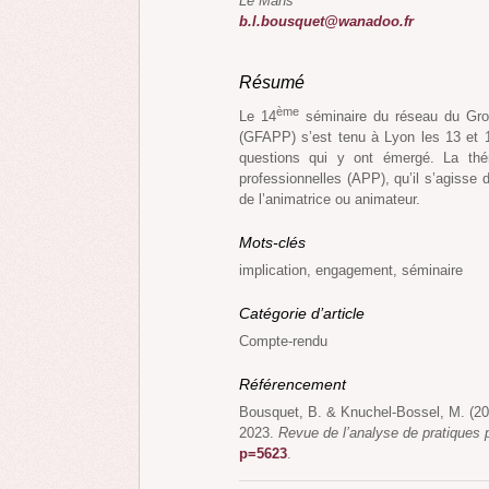
Le Mans
b.l.bousquet@wanadoo.fr
Résumé
ème
Le 14
séminaire du réseau du Grou
(GFAPP) s’est tenu à Lyon les 13 et 1
questions qui y ont émergé. La thém
professionnelles (APP), qu’il s’agisse 
de l’animatrice ou animateur.
Mots-clés
implication, engagement, séminaire
Catégorie d’article
Compte-rendu
Référencement
Bousquet, B. & Knuchel-Bossel, M. (2
2023.
Revue de l’analyse de pratiques 
p=5623
.