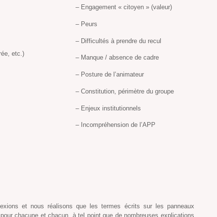
– Engagement « citoyen » (valeur)
– Peurs
– Difficultés à prendre du recul
ée, etc.)
– Manque / absence de cadre
– Posture de l’animateur
– Constitution, périmètre du groupe
– Enjeux institutionnels
– Incompréhension de l’APP
exions et nous réalisons que les termes écrits sur les panneaux
es pour chacune et chacun, à tel point que de nombreuses explications