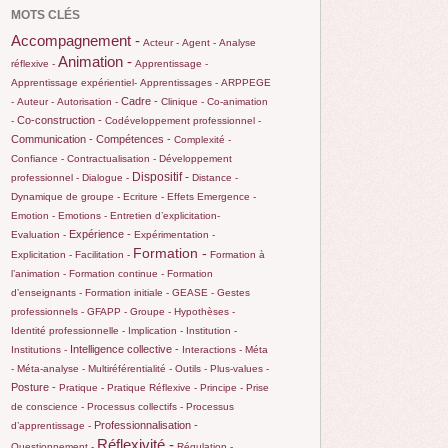
MOTS CLÉS
Accompagnement -
Acteur -
Agent -
Analyse
Animation -
réflexive -
Apprentissage -
Apprentissage expérientiel-
Apprentissages -
ARPPEGE
Cadre -
-
Auteur -
Autorisation -
Clinique -
Co-animation
Co-construction -
-
Codéveloppement professionnel -
Communication -
Compétences -
Complexité -
Confiance -
Contractualisation -
Développement
Dispositif -
professionnel -
Dialogue -
Distance -
Dynamique de groupe -
Ecriture -
Effets
Emergence -
Emotion -
Emotions -
Entretien d’explicitation-
Expérience -
Evaluation -
Expérimentation -
Formation -
Explicitation -
Facilitation -
Formation à
l’animation -
Formation continue -
Formation
d’enseignants -
Formation initiale -
GEASE -
Gestes
professionnels -
GFAPP -
Groupe -
Hypothèses -
Identité professionnelle -
Implication -
Institution -
Intelligence collective -
Institutions -
Interactions -
Méta
-
Méta-analyse -
Multiréférentialité -
Outils -
Plus-values -
Posture -
Pratique -
Pratique Réflexive -
Principe -
Prise
de conscience -
Processus collectifs -
Processus
Professionnalisation -
d’apprentissage -
Réflexivité -
Questionnement -
Régulation -