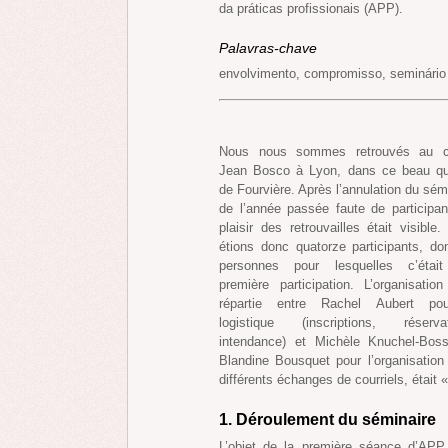
da práticas profissionais (APP).
Palavras-chave
envolvimento, compromisso, seminário
Nous nous sommes retrouvés au c
Jean Bosco à Lyon, dans ce beau qua
de Fourvière. Après l’annulation du sém
de l’année passée faute de participan
plaisir des retrouvailles était visible
étions donc quatorze participants, do
personnes pour lesquelles c’était
première participation. L’organisation
répartie entre Rachel Aubert po
logistique (inscriptions, réservat
intendance) et Michèle Knuchel-Boss
Blandine Bousquet pour l’organisation
différents échanges de courriels, était « 
1. Déroulement du séminaire
L’objet de la première séance d’APP e