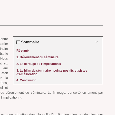
entre
Sommaire
rtier
inaire
Résumé
ts, le
1. Déroulement du séminaire
. Nous
nt six
2. Le fil rouge : « l’implication »
 leur
3. Le bilan du séminaire : points positifs et pistes
 était
d’amélioration
ur la
4. Conclusion
ions,
el et
 du déroulement du séminaire. Le fil rouge, concerté en amont par
l’implication ».
st une situation dans laquelle l’implication d’un ou de plusieurs