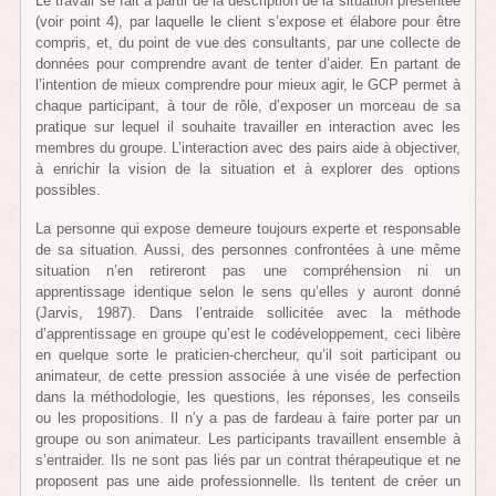
Le travail se fait à partir de la description de la situation présentée
(voir point 4), par laquelle le client s’expose et élabore pour être
compris, et, du point de vue des consultants, par une collecte de
données pour comprendre avant de tenter d’aider. En partant de
l’intention de mieux comprendre pour mieux agir, le GCP permet à
chaque participant, à tour de rôle, d’exposer un morceau de sa
pratique sur lequel il souhaite travailler en interaction avec les
membres du groupe. L’interaction avec des pairs aide à objectiver,
à enrichir la vision de la situation et à explorer des options
possibles.
La personne qui expose demeure toujours experte et responsable
de sa situation. Aussi, des personnes confrontées à une même
situation n’en retireront pas une compréhension ni un
apprentissage identique selon le sens qu’elles y auront donné
(Jarvis, 1987). Dans l’entraide sollicitée avec la méthode
d’apprentissage en groupe qu’est le codéveloppement, ceci libère
en quelque sorte le praticien-chercheur, qu’il soit participant ou
animateur, de cette pression associée à une visée de perfection
dans la méthodologie, les questions, les réponses, les conseils
ou les propositions. Il n’y a pas de fardeau à faire porter par un
groupe ou son animateur. Les participants travaillent ensemble à
s’entraider. Ils ne sont pas liés par un contrat thérapeutique et ne
proposent pas une aide professionnelle. Ils tentent de créer un