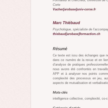
Formateur et chercheur, Université de 
Corte
Vacher[arobase]univ-corse.fr
Marc Thiébaud
Psychologue, spécialiste de l’accompa
thiebaud[arobase]formaction.ch
Résumé
Ce texte est issu des échanges que n
dans ce numéro de la revue et en lien 
d’analyse de pratiques professionnell
nous avons été confrontés en travaill
APP et à analyser nos points commu
complexité des processus en jeu, aux l
aspects de mutualisation et verbalisati
Mots-clés
intelligence collective, complexité, co