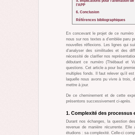
5. Implications pour l’animation de
l’APP
6. Conclusion
Références bibliographiques
En concevant le projet de ce numéro t
nous sur nos textes a d’emblée paru p
nouvelles réflexions. Les lignes qui s
d’analyser des similitudes et des di
nécessité de clarifier nos représentation
débutant ce numéro (Thiébaud et V
questions. Cet article a pour but premi
multiples fonds. Il faut relever qu’il e
laquelle nous avons pu vivre à trois,
mettre à jour.
De ce cheminement et de cette expéri
présentons successivement ci-après.
1. Complexité des processus 
Durant nos échanges, la question des 
revenue de manière récurrente. Elle a
étudions : sa complexité. Celle-ci com