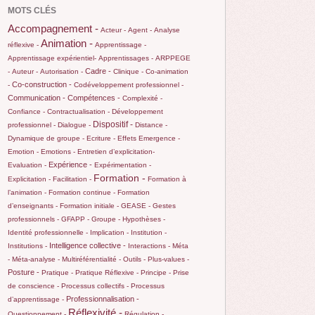
MOTS CLÉS
Accompagnement -
Acteur -
Agent -
Analyse
Animation -
réflexive -
Apprentissage -
Apprentissage expérientiel-
Apprentissages -
ARPPEGE
Cadre -
-
Auteur -
Autorisation -
Clinique -
Co-animation
Co-construction -
-
Codéveloppement professionnel -
Communication -
Compétences -
Complexité -
Confiance -
Contractualisation -
Développement
Dispositif -
professionnel -
Dialogue -
Distance -
Dynamique de groupe -
Ecriture -
Effets
Emergence -
Emotion -
Emotions -
Entretien d’explicitation-
Expérience -
Evaluation -
Expérimentation -
Formation -
Explicitation -
Facilitation -
Formation à
l’animation -
Formation continue -
Formation
d’enseignants -
Formation initiale -
GEASE -
Gestes
professionnels -
GFAPP -
Groupe -
Hypothèses -
Identité professionnelle -
Implication -
Institution -
Intelligence collective -
Institutions -
Interactions -
Méta
-
Méta-analyse -
Multiréférentialité -
Outils -
Plus-values -
Posture -
Pratique -
Pratique Réflexive -
Principe -
Prise
de conscience -
Processus collectifs -
Processus
Professionnalisation -
d’apprentissage -
Réflexivité -
Questionnement -
Régulation -