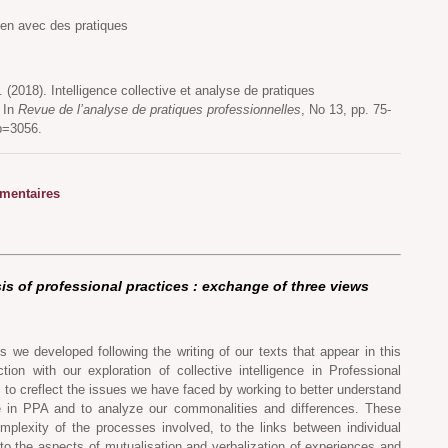
lien avec des pratiques
 (2018). Intelligence collective et analyse de pratiques
. In
Revue de l’analyse de pratiques professionnelles
, No 13, pp. 75-
p=3056.
entaires
sis of professional practices : exchange of three views
s we developed following the writing of our texts that appear in this
on with our exploration of collective intelligence in Professional
 to creflect the issues we have faced by working to better understand
ce in PPA and to analyze our commonalities and differences. These
complexity of the processes involved, to the links between individual
e, to the aspects of mutualisation and verbalization of experiences and