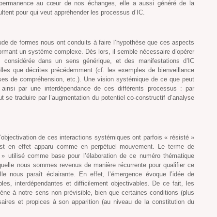
en permanence au cœur de nos échanges, elle a aussi généré de la
ésultent pour qui veut appréhender les processus d’IC.
ude de formes nous ont conduits à faire l’hypothèse que ces aspects
formant un système complexe. Dès lors, il semble nécessaire d’opérer
er, considérée dans un sens générique, et des manifestations d’IC
elles que décrites précédemment (cf. les exemples de bienveillance
hèses de compréhension, etc.). Une vision systémique de ce que peut
ime ainsi par une interdépendance de ces différents processus : par
ut se traduire par l’augmentation du potentiel co-constructif d’analyse
objectivation de ces interactions systémiques ont parfois « résisté »
est en effet apparu comme en perpétuel mouvement. Le terme de
e » utilisé comme base pour l’élaboration de ce numéro thématique
aquelle nous sommes revenus de manière récurrente pour qualifier ce
e nous paraît éclairante. En effet, l’émergence évoque l’idée de
es, interdépendantes et difficilement objectivables. De ce fait, les
ne à notre sens non prévisible, bien que certaines conditions (plus
aires et propices à son apparition (au niveau de la constitution du