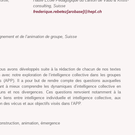
Corse,
Haute Ecole Pédagogique du canton de Vaud & Krisis-
consulting, Suisse
frederique.rebetez[arobase]@hepl.ch
gnement et de l’animation de groupe, Suisse
ous avons développés suite à la rédaction de chacun de nos textes
avec notre exploration de l’intelligence collective dans les groupes
es (APP). Il a pour but de rendre compte des questions auxquelles
ant à mieux comprendre les dynamiques d’intelligence collective en
ns et nos divergences. Ces questions renvoient notamment à la
iens entre intelligence individuelle et intelligence collective, aux
on des vécus et aux objectifs visés dans l’APP.
-construction, animation, émergence