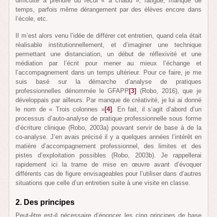
difficulté à prendre du recul « à chaud », fatigue, manque de
temps, parfois même dérangement par des élèves encore dans
l’école, etc.
Il m’est alors venu l’idée de différer cet entretien, quand cela était
réalisable institutionnellement, et d’imaginer une technique
permettant une distanciation, un début de réflexivité et une
médiation par l’écrit pour mener au mieux l’échange et
l’accompagnement dans un temps ultérieur. Pour ce faire, je me
suis basé sur la démarche d’analyse de pratiques
professionnelles dénommée le GFAPP
[3]
(Robo, 2016), que je
développais par ailleurs. Par manque de créativité, je lui ai donné
le nom de « Trois colonnes »
[4]
. En fait, il s’agit d’abord d’un
processus d’auto-analyse de pratique professionnelle sous forme
d’écriture clinique (Robo, 2003a) pouvant servir de base à de la
co-analyse. J’en avais précisé il y a quelques années l’intérêt en
matière d’accompagnement professionnel, des limites et des
pistes d’exploitation possibles (Robo, 2003b). Je rappellerai
rapidement ici la trame de mise en œuvre avant d’évoquer
différents cas de figure envisageables pour l’utiliser dans d’autres
situations que celle d’un entretien suite à une visite en classe.
2. Des principes
Peut-être est-il nécessaire d’énoncer les cinq principes de base