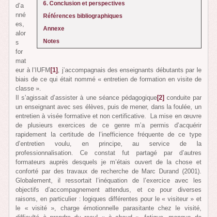
6. Conclusion et perspectives
d’a
nné
Références bibliographiques
es,
Annexe
alor
Notes
s
for
mat
eur à l’IUFM
[1]
, j’accompagnais des enseignants débutants par le
biais de ce qui était nommé « entretien de formation en visite de
classe ».
Il s’agissait d’assister à une séance pédagogique
[2]
conduite par
un enseignant avec ses élèves, puis de mener, dans la foulée, un
entretien à visée formative et non certificative. La mise en œuvre
de plusieurs exercices de ce genre m’a permis d’acquérir
rapidement la certitude de l’inefficience fréquente de ce type
d’entretien voulu, en principe, au service de la
professionnalisation. Ce constat fut partagé par d’autres
formateurs auprès desquels je m’étais ouvert de la chose et
conforté par des travaux de recherche de Marc Durand (2001).
Globalement, il ressortait l’inéquation de l’exercice avec les
objectifs d’accompagnement attendus, et ce pour diverses
raisons, en particulier : logiques différentes pour le « visiteur » et
le « visité », charge émotionnelle parasitante chez le visité,