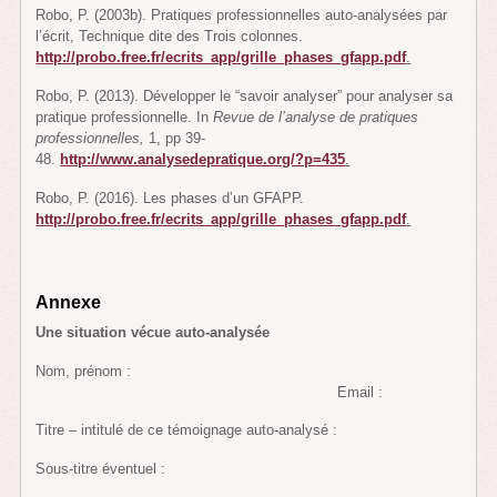
Robo, P. (2003b). Pratiques professionnelles auto-analysées par
l’écrit, Technique dite des Trois colonnes.
http://probo.free.fr/ecrits_app/grille_phases_gfapp.pdf
.
Robo, P. (2013). Développer le “savoir analyser” pour analyser sa
pratique professionnelle. In
Revue de l’analyse de pratiques
professionnelles,
1, pp 39-
48.
http://www.analysedepratique.org/?p=435
.
Robo, P. (2016). Les phases d’un GFAPP.
http://probo.free.fr/ecrits_app/grille_phases_gfapp.pdf
.
Annexe
Une situation vécue auto-analysée
Nom, prénom :
Email :
Titre – intitulé de ce témoignage auto-analysé :
Sous-titre éventuel :