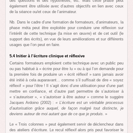
des questions et des hypothèses, etc. Mais cette phase peut
également être utilisée avec d’autres objectifs en lien avec ceux
de la séance ou/et ceux de l’animateur.
Nb. Dans le cadre d’une formation de formateurs, d’animateurs, la
phase méta peut être exploitée pour conduire une réflexion sur
l’intérêt de cette technique (la mise en œuvre) et de cet outil (le
support des écrits), en vue de leurs améliorations et sur différents
usages que l’on peut en faire.
5.4 Initier à l’écriture clinique et réflexive
Certains formateurs emploient cette technique avec un public peu
ou pas habitué à « écrire pour être lu » ou à qui l’on demande pour
la première fois de produire un « écrit réflexif » sans jamais avoir
été initié à cela auparavant… comme s’il suffisait de dire « soyez
réflexif » pour l’être ! Il s’agit donc d’une utilisation pour d’une part
mettre en confiance, et d’autre part permettre de s’autoriser à
« s’auteuriser », « s’autoriser à être auteur » comme le suggère
Jacques Ardoino (2002) :
« L’écriture est un véritable processus
d’autorisation grâce auquel, de façon malgré tout distincte, je
deviens auteur de moi autant que de ce que je produis.
»
Le « Trois colonnes » peut également servir de déclencheur dans
des ateliers d’écriture. Le recul réflexif alors pris peut favoriser le