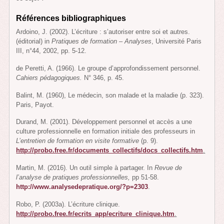
Références bibliographiques
Ardoino, J. (2002). L’écriture : s’autoriser entre soi et autres.
(éditorial) in
Pratiques de formation – Analyses
, Université Paris
III, n°44, 2002, pp. 5-12.
de Peretti, A. (1966). Le groupe d’approfondissement personnel.
Cahiers pédagogiques.
N° 346, p. 45.
Balint, M. (1960), Le médecin, son malade et la maladie (p. 323).
Paris, Payot.
Durand, M. (2001). Développement personnel et accès a une
culture professionnelle en formation initiale des professeurs in
L’entretien de formation en visite formative
(p. 9).
http://probo.free.fr/documents_collectifs/docs_collectifs.htm
.
Martin, M. (2016). Un outil simple à partager. In
Revue de
l’analyse de pratiques professionnelles,
pp 51-58.
http://www.analysedepratique.org/?p=2303
.
Robo, P. (2003a). L’écriture clinique.
http://probo.free.fr/ecrits_app/ecriture_clinique.htm
.