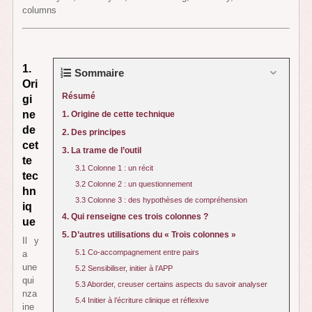
columns
1.
Sommaire
Ori
Résumé
gi
ne
1. Origine de cette technique
de
2. Des principes
cet
3. La trame de l’outil
te
3.1 Colonne 1 : un récit
tec
3.2 Colonne 2 : un questionnement
hn
3.3 Colonne 3 : des hypothèses de compréhension
iq
4. Qui renseigne ces trois colonnes ?
ue
5. D’autres utilisations du « Trois colonnes »
Il y
5.1 Co-accompagnement entre pairs
a
une
5.2 Sensibiliser, initier à l’APP
qui
5.3 Aborder, creuser certains aspects du savoir analyser
nza
5.4 Initier à l’écriture clinique et réflexive
ine