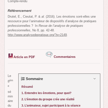
Compte-rendu
Référencement
Drutel, E., Cieutat, P. &
al.
(2016). Les émotions sont-elles une
ressource pour l’animateur de dispositifs d’analyse de pratiques
professionnelles ? In
Revue de l’analyse de pratiques
professionnelles
, No 8, pp. 42-48.
http://www.analysedepratique.org/?p=2149
.
Article en PDF
Commentaires
Le
Sommaire
èm
8
e
Résumé
sé
1. Entendre les émotions, pour quoi?
min
2. L’émotion du groupe crée une réalité
aire
du
3. L’animateur, sujet participant à la séance