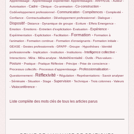
Apprentissage -
Apprentissage expérientiel-
Apprentissages -
ARPPEGE -
Auteur -
Cadre -
Co-construction -
Autorisation -
Clinique -
Co-animation -
Communication -
Compétences -
Codéveloppement professionnel -
Complexité -
Confiance -
Contractualisation -
Développement professionnel -
Dialogue -
Dispositif -
Distance -
Dynamique de groupe -
Ecriture -
Effets
Emergence -
Expérience -
Emotion -
Emotions -
Entretien d’explicitation-
Evaluation -
Formation -
Expérimentation -
Explicitation -
Facilitation -
Formation à
l’animation -
Formation continue -
Formation d’enseignants -
Formation initiale -
GEASE -
Gestes professionnels -
GFAPP -
Groupe -
Hypothèses -
Identité
Intelligence collective -
professionnelle -
Implication -
Institution -
Institutions -
Interactions -
Méta -
Méta-analyse -
Multiréférentialité -
Outils -
Plus-values -
Posture -
Pratique -
Pratique Réflexive -
Principe -
Prise de conscience -
Professionnalisation -
Processus collectifs -
Processus d’apprentissage -
Réflexivité -
Questionnement -
Régulation -
Représentations -
Savoir analyser
Supervision -
-
Séminaire -
Situation -
Stage -
Technique -
Trois colonnes -
Valeurs
Visioconférence -
-
Liste complète des mots clés de tous les articles parus