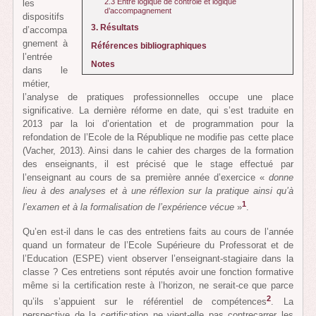
2.3 Entre logique de contrôle et logique
les
d’accompagnement
dispositifs
3. Résultats
d’accompa
gnement à
Références bibliographiques
l’entrée
Notes
dans le
métier,
l’analyse de pratiques professionnelles occupe une place
significative. La dernière réforme en date, qui s’est traduite en
2013 par la loi d’orientation et de programmation pour la
refondation de l’Ecole de la République ne modifie pas cette place
(Vacher, 2013). Ainsi dans le cahier des charges de la formation
des enseignants, il est précisé que le stage effectué par
l’enseignant au cours de sa première année d’exercice «
donne
lieu à des analyses et à une réflexion sur la pratique ainsi qu’à
1
l’examen et à la formalisation de l’expérience vécue
»
.
Qu’en est-il dans le cas des entretiens faits au cours de l’année
quand un formateur de l’Ecole Supérieure du Professorat et de
l’Education (ESPE) vient observer l’enseignant-stagiaire dans la
classe ? Ces entretiens sont réputés avoir une fonction formative
même si la certification reste à l’horizon, ne serait-ce que parce
2
qu’ils s’appuient sur le référentiel de compétences
. La
perspective de la certification ne vient-elle pas contrecarrer les