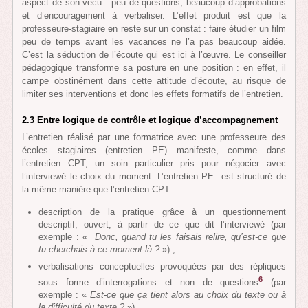
aspect de son vécu : peu de questions, beaucoup d’approbations
et d’encouragement à verbaliser. L’effet produit est que la
professeure-stagiaire en reste sur un constat : faire étudier un film
peu de temps avant les vacances ne l’a pas beaucoup aidée.
C’est la séduction de l’écoute qui est ici à l’œuvre. Le conseiller
pédagogique transforme sa posture en une position : en effet, il
campe obstinément dans cette attitude d’écoute, au risque de
limiter ses interventions et donc les effets formatifs de l’entretien.
2.3 Entre logique de contrôle et logique d’accompagnement
L’entretien réalisé par une formatrice avec une professeure des
écoles stagiaires (entretien PE) manifeste, comme dans
l’entretien CPT, un soin particulier pris pour négocier avec
l’interviewé le choix du moment. L’entretien PE est structuré de
la même manière que l’entretien CPT :
description de la pratique grâce à un questionnement
descriptif, ouvert, à partir de ce que dit l’interviewé (par
exemple : «
Donc, quand tu les faisais relire, qu’est-ce que
tu cherchais à ce moment-là ?
») ;
verbalisations conceptuelles provoquées par des répliques
6
sous forme d’interrogations et non de questions
(par
exemple : «
Est-ce que ça tient alors au choix du texte ou à
la difficulté du texte ?
»).