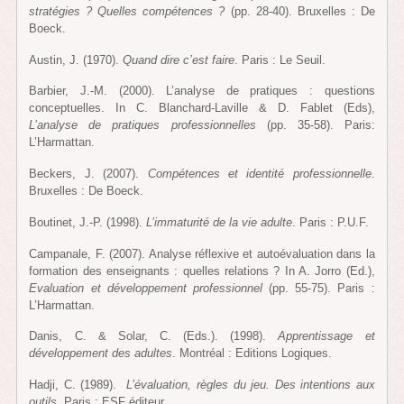
stratégies ? Quelles compétences ?
(pp. 28-40). Bruxelles : De
Boeck.
Austin, J. (1970).
Quand dire c’est faire
. Paris : Le Seuil.
Barbier, J.-M. (2000). L’analyse de pratiques : questions
conceptuelles. In C. Blanchard-Laville & D. Fablet (Eds),
L’analyse de pratiques professionnelles
(pp. 35-58). Paris:
L’Harmattan.
Beckers, J. (2007).
Compétences et identité professionnelle
.
Bruxelles : De Boeck.
Boutinet, J.-P. (1998).
L’immaturité de la vie adulte
. Paris : P.U.F.
Campanale, F. (2007). Analyse réflexive et autoévaluation dans la
formation des enseignants : quelles relations ? In A. Jorro (Ed.),
Evaluation et développement professionnel
(pp. 55-75). Paris :
L’Harmattan.
Danis, C. & Solar, C. (Eds.). (1998).
Apprentissage et
développement des adultes
. Montréal : Editions Logiques.
Hadji, C. (1989).
L’évaluation, règles du jeu. Des intentions aux
outils
. Paris : ESF éditeur.