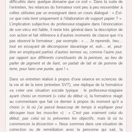
difficultés dans quelque domaine que ce soit
». Dans la suite de
l’entretien, les relances du formateur vont peu à peu ressembler à
celles utilisées par un enseignant dans un cours dialogué : «
Est-
ce que cela tient uniquement à l’élaboration de support papier ?
».
L’implication subjective du professeur-stagiaire dans l’énonciation
de son vécu est faible, il reste très général dans la description de
son action et fait référence à d’autres moments de classe que n’a
pas observé le formateur ; par exemple : «
… Je reprends, heu…
tout en essayant de décomposer davantage et, euh… et, peut-
être en employant parfois d’autres termes ou, comme l’autre jour,
par rapport aux différents constituants de la peinture, au lieu de
parler de pigment et de liant, on parlait de lait et de pomme de
terre, pour faire une purée, quoi !
».
Dans un entretien réalisé à propos d’une séance en sciences de
la vie et de la terre (entretien SVT), une réplique de la formatrice
va créer une situation sociale typique : le professeur-stagiaire
ayant choisi un moment («
celui du début
»), la formatrice réagit
au commentaire que fait ce dernier à propos du moment qu’il a
choisi («
là où j’ai passé beaucoup de temps à expliquer pour
découper tous les muscles
») : «
C’est pas vraiment celui du
début, pas celui où tu présentes les objectifs, mais là où tu
commences la dissection
». Nous sommes dans une situation de
correction ou de remédiation avec la personne qui sait, la