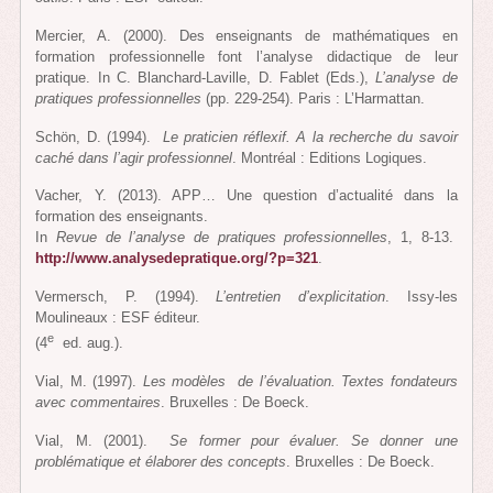
Mercier, A. (2000). Des enseignants de mathématiques en
formation professionnelle font l’analyse didactique de leur
pratique. In C. Blanchard-Laville, D. Fablet (Eds.),
L’analyse de
pratiques professionnelles
(pp. 229-254). Paris : L’Harmattan.
Schön, D. (1994).
Le praticien réflexif. A la recherche du savoir
caché dans l’agir professionnel
. Montréal : Editions Logiques.
Vacher, Y. (2013). APP… Une question d’actualité dans la
formation des enseignants.
In
Revue de l’analyse de pratiques professionnelles
, 1, 8-13.
http://www.analysedepratique.org/?p=321
.
Vermersch, P. (1994).
L’entretien d’explicitation
. Issy-les
Moulineaux : ESF éditeur.
e
(4
ed. aug.).
Vial, M. (1997).
Les modèles de l’évaluation. Textes fondateurs
avec commentaires
. Bruxelles : De Boeck.
Vial, M. (2001).
Se former pour évaluer. Se donner une
problématique et élaborer des concepts
. Bruxelles : De Boeck.