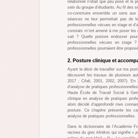
relationnel n’était que peu posé et le
sein du groupe d’étudiants. Au fil des 
co-construire ensemble un sens aux 
séances ne leur permettait pas de les
professionnelles vécues en stage et d’a
constats m’ont amené à me poser les q
sait ? Quelle posture endosser pou
professionnelles vécues en stage ? 
professionnelles pourraient être propos
2. Posture clinique et accom
Ayant le désir de travailler sur ma po
découvert les travaux de plusieurs aut
2017 ; Cifali, 2001, 2002, 2007). En 
d’analyse de pratiques professionnelles
Haute École de Travail Social à Genè
clinique en analyse de pratiques profe
alors décidé d’approfondir mes connais
posture. Ce chapitre présente les c
analyse de pratiques professionnelles.
Dans le dictionnaire de l’Académie F
racines du grec
klinikos
qui signifie «
p