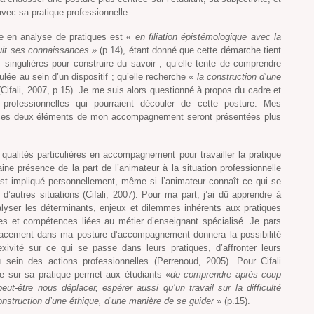
 avec sa pratique professionnelle.
ue en analyse de pratiques est «
en filiation épistémologique avec la
ruit ses connaissances »
(p.14), étant donné que cette démarche tient
 singulières pour construire du savoir ; qu’elle tente de comprendre
ulée au sein d’un dispositif ; qu’elle recherche
« la construction d’une
Cifali, 2007, p.15). Je me suis alors questionné à propos du cadre et
s professionnelles qui pourraient découler de cette posture. Mes
e ces deux éléments de mon accompagnement seront présentées plus
 qualités particulières en accompagnement pour travailler la pratique
aine présence de la part de l’animateur à la situation professionnelle
est impliqué personnellement, même si l’animateur connaît ce qui se
 d’autres situations (Cifali, 2007). Pour ma part, j’ai dû apprendre à
alyser les déterminants, enjeux et dilemmes inhérents aux pratiques
s et compétences liées au métier d’enseignant spécialisé. Je pars
acement dans ma posture d’accompagnement donnera la possibilité
exivité sur ce qui se passe dans leurs pratiques, d’affronter leurs
 sein des actions professionnelles (Perrenoud, 2005). Pour Cifali
ve sur sa pratique permet aux étudiants «
de comprendre après coup
eut-être nous déplacer, espérer aussi qu’un travail sur la difficulté
onstruction d’une éthique, d’une manière de se guider
» (p.15).