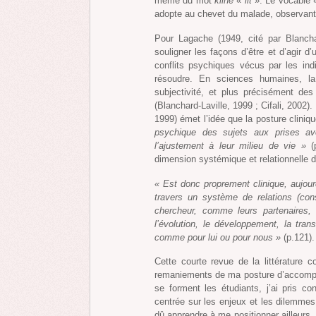
même du mot
klinê
«
lit
». Le vocable
adopte au chevet du malade, observant 
Pour Lagache (1949, cité par Blancha
souligner les façons d’être et d’agir d
conflits psychiques vécus par les ind
résoudre. En sciences humaines, la
subjectivité, et plus précisément des
(Blanchard-Laville, 1999 ; Cifali, 2002)
1999) émet l’idée que la posture cliniq
psychique des sujets aux prises av
l’ajustement à leur milieu de vie »
(p
dimension systémique et relationnelle dé
« Est donc proprement clinique, aujourd’
travers un système de relations (const
chercheur, comme leurs partenaires, 
l’évolution, le développement, la tra
comme pour lui ou pour nous »
(p.121).
Cette courte revue de la littérature c
remaniements de ma posture d’accompa
se forment les étudiants, j’ai pris 
centrée sur les enjeux et les dilemmes 
dû apprendre à me positionner ailleurs, 