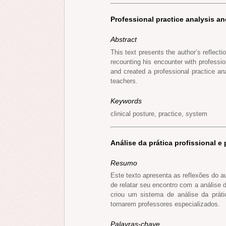
Professional practice analysis a
Abstract
This text presents the author’s reflecti
recounting his encounter with professio
and created a professional practice a
teachers.
Keywords
clinical posture, practice, system
Análise da prática profissional e
Resumo
Este texto apresenta as reflexões do au
de relatar seu encontro com a análise d
criou um sistema de análise da práti
tornarem professores especializados.
Palavras-chave