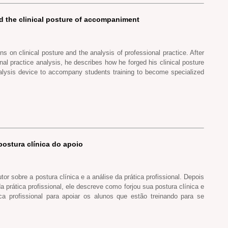
nd the clinical posture of accompaniment
ons on clinical posture and the analysis of professional practice. After
nal practice analysis, he describes how he forged his clinical posture
nalysis device to accompany students training to become specialized
 postura clínica do apoio
tor sobre a postura clínica e a análise da prática profissional. Depois
a prática profissional, ele descreve como forjou sua postura clínica e
ca profissional para apoiar os alunos que estão treinando para se