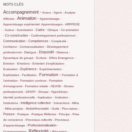
MOTS CLÉS
Accompagnement -
Acteur -
Agent -
Analyse
Animation -
réflexive -
Apprentissage -
Apprentissage expérientiel-
Apprentissages -
ARPPEGE
Cadre -
-
Auteur -
Autorisation -
Clinique -
Co-animation
Co-construction -
-
Codéveloppement professionnel -
Communication -
Compétences -
Complexité -
Confiance -
Contractualisation -
Développement
Dispositif -
professionnel -
Dialogue -
Distance -
Dynamique de groupe -
Ecriture -
Effets
Emergence -
Emotion -
Emotions -
Entretien d’explicitation-
Expérience -
Evaluation -
Expérimentation -
Formation -
Explicitation -
Facilitation -
Formation à
l’animation -
Formation continue -
Formation
d’enseignants -
Formation initiale -
GEASE -
Gestes
professionnels -
GFAPP -
Groupe -
Hypothèses -
Identité professionnelle -
Implication -
Institution -
Intelligence collective -
Institutions -
Interactions -
Méta
-
Méta-analyse -
Multiréférentialité -
Outils -
Plus-values -
Posture -
Pratique -
Pratique Réflexive -
Principe -
Prise
de conscience -
Processus collectifs -
Processus
Professionnalisation -
d’apprentissage -
Réflexivité -
Questionnement -
Régulation -