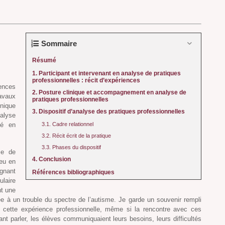
n
Sommaire
Résumé
1. Participant et intervenant en analyse de pratiques
professionnelles : récit d’expériences
ences
2. Posture clinique et accompagnement en analyse de
ravaux
pratiques professionnelles
ique
3. Dispositif d’analyse des pratiques professionnelles
nalyse
3.1. Cadre relationnel
sé en
3.2. Récit écrit de la pratique
3.3. Phases du dispositif
se de
4. Conclusion
ieu en
gnant
Références bibliographiques
laire
nt une
iée à un trouble du spectre de l’autisme. Je garde un souvenir rempli
 cette expérience professionnelle, même si la rencontre avec ces
ant parler, les élèves communiquaient leurs besoins, leurs difficultés