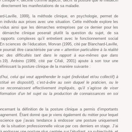
 «
clinique
», décliné comme adjectif, décrit la posture que le médecin
directement les manifestations de sa maladie.
rd-Laville, 1999), la méthode clinique, en psychologie, permet de
’un individu aux prises avec une situation. Cette méthode explore les
ividus ainsi que les démarches entreprises par ce dernier pour les
 démarche clinique poserait plutôt la question du sujet, de sa
 rapports complexes qu’il entretient avec le fonctionnement social
. En sciences de l’éducation, Morvan (1995, cité par Blanchard-Laville,
ue pourrait être caractérisée par une
« attention particulière à la réalité
ec des difficultés tant dans le rapport à eux-mêmes que dans
.19). Ardoino (1989, cité par Cifali, 2001) ajoute à son tour une
finissant la posture clinique de la manière suivante :
hui, celui qui veut appréhender le sujet (individuel et/ou collectif) à
itué en dispositif), c’est-à-dire au sein duquel le praticien, ou le
se reconnaissent effectivement impliqués, qu’il s’agisse de viser
nsformation d’un tel sujet ou la production de connaissances en soi
oncernant la définition de la posture clinique a permis d’importants
gnement. Étant donné que je viens également du métier pour lequel
conscience que j’avais tendance à endosser une posture uniquement
de la situation professionnelle vécue par ces derniers en stage. J’ai
à endosser une posture plus centrée sur l’étudiant, sa subjectivité, et