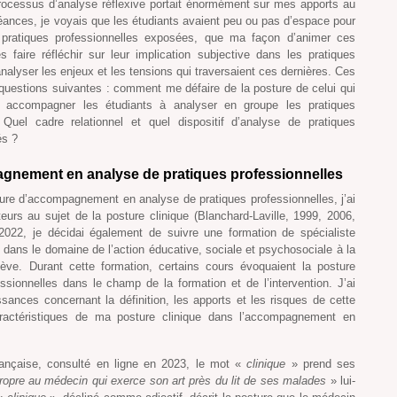
 processus d’analyse réflexive portait énormément sur mes apports au
séances, je voyais que les étudiants avaient peu ou pas d’espace pour
pratiques professionnelles exposées, que ma façon d’animer ces
 faire réfléchir sur leur implication subjective dans les pratiques
nalyser les enjeux et les tensions qui traversaient ces dernières. Ces
uestions suivantes : comment me défaire de la posture de celui qui
r accompagner les étudiants à analyser en groupe les pratiques
Quel cadre relationnel et quel dispositif d’analyse de pratiques
és ?
pagnement en analyse de pratiques professionnelles
sture d’accompagnement en analyse de pratiques professionnelles, j’ai
eurs au sujet de la posture clinique (Blanchard-Laville, 1999, 2006,
2022, je décidai également de suivre une formation de spécialiste
 dans le domaine de l’action éducative, sociale et psychosociale à la
ve. Durant cette formation, certains cours évoquaient la posture
ssionnelles dans le champ de la formation et de l’intervention. J’ai
sances concernant la définition, les apports et les risques de cette
aractéristiques de ma posture clinique dans l’accompagnement en
rançaise, consulté en ligne en 2023, le mot «
clinique
» prend ses
ropre au médecin qui exerce son art près du lit de ses malades
» lui-