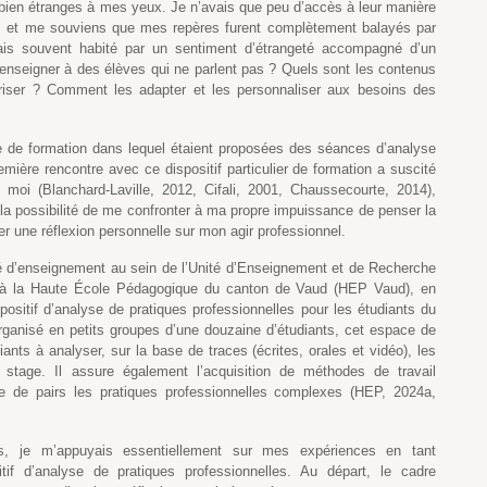
bien étranges à mes yeux. Je n’avais que peu d’accès à leur manière
, et me souviens que mes repères furent complètement balayés par
étais souvent habité par un sentiment d’étrangeté accompagné d’un
nseigner à des élèves qui ne parlent pas ? Quels sont les contenus
oriser ? Comment les adapter et les personnaliser aux besoins des
le de formation dans lequel étaient proposées des séances d’analyse
emière rencontre avec ce dispositif particulier de formation a suscité
 moi (Blanchard-Laville, 2012, Cifali, 2001, Chaussecourte, 2014),
 la possibilité de me confronter à ma propre impuissance de penser la
er une réflexion personnelle sur mon agir professionnel.
é d’enseignement au sein de l’Unité d’Enseignement et de Recherche
 à la Haute École Pédagogique du canton de Vaud (HEP Vaud), en
ositif d’analyse de pratiques professionnelles pour les étudiants du
ganisé en petits groupes d’une douzaine d’étudiants, cet espace de
nts à analyser, sur la base de traces (écrites, orales et vidéo), les
 stage. Il assure également l’acquisition de méthodes de travail
e de pairs les pratiques professionnelles complexes (HEP, 2024a,
s, je m’appuyais essentiellement sur mes expériences en tant
tif d’analyse de pratiques professionnelles. Au départ, le cadre