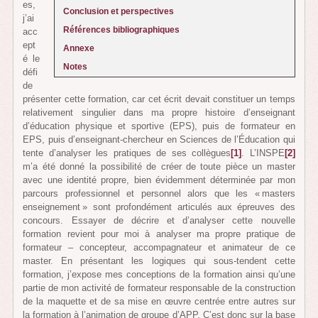
es,
Conclusion et perspectives
j’ai
Références bibliographiques
acc
ept
Annexe
é le
Notes
défi
de
présenter cette formation, car cet écrit devait constituer un temps
relativement singulier dans ma propre histoire d’enseignant
d’éducation physique et sportive (EPS), puis de formateur en
EPS, puis d’enseignant-chercheur en Sciences de l’Éducation qui
tente d’analyser les pratiques de ses collègues
[1]
. L’INSPE
[2]
m’a été donné la possibilité de créer de toute pièce un master
avec une identité propre, bien évidemment déterminée par mon
parcours professionnel et personnel alors que les « masters
enseignement » sont profondément articulés aux épreuves des
concours. Essayer de décrire et d’analyser cette nouvelle
formation revient pour moi à analyser ma propre pratique de
formateur – concepteur, accompagnateur et animateur de ce
master. En présentant les logiques qui sous-tendent cette
formation, j’expose mes conceptions de la formation ainsi qu’une
partie de mon activité de formateur responsable de la construction
de la maquette et de sa mise en œuvre centrée entre autres sur
la formation à l’animation de groupe d’APP. C’est donc sur la base