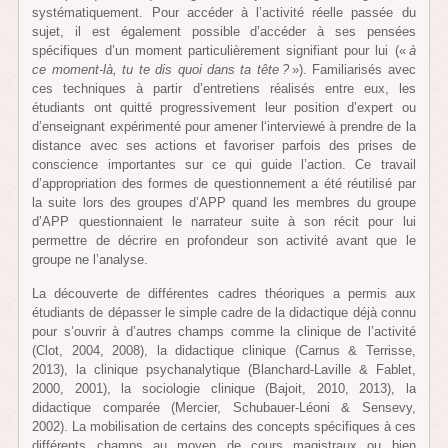
systématiquement. Pour accéder à l’activité réelle passée du
sujet, il est également possible d’accéder à ses pensées
spécifiques d’un moment particulièrement signifiant pour lui («
à
ce moment-là, tu te dis quoi dans ta tête ?
»). Familiarisés avec
ces techniques à partir d’entretiens réalisés entre eux, les
étudiants ont quitté progressivement leur position d’expert ou
d’enseignant expérimenté pour amener l‘interviewé à prendre de la
distance avec ses actions et favoriser parfois des prises de
conscience importantes sur ce qui guide l’action. Ce travail
d’appropriation des formes de questionnement a été réutilisé par
la suite lors des groupes d’APP quand les membres du groupe
d’APP questionnaient le narrateur suite à son récit pour lui
permettre de décrire en profondeur son activité avant que le
groupe ne l’analyse.
La découverte de différentes cadres théoriques a permis aux
étudiants de dépasser le simple cadre de la didactique déjà connu
pour s’ouvrir à d’autres champs comme la clinique de l’activité
(Clot, 2004, 2008), la didactique clinique (Carnus & Terrisse,
2013), la clinique psychanalytique (Blanchard-Laville & Fablet,
2000, 2001), la sociologie clinique (Bajoit, 2010, 2013), la
didactique comparée (Mercier, Schubauer-Léoni & Sensevy,
2002). La mobilisation de certains des concepts spécifiques à ces
différents champs au moyen de cours magistraux ou bien