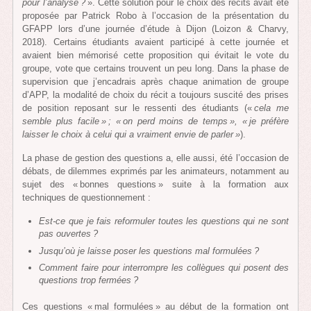
pour l’analyse ?
». Cette solution pour le choix des récits avait été
proposée par Patrick Robo à l’occasion de la présentation du
GFAPP lors d’une journée d’étude à Dijon (Loizon & Charvy,
2018). Certains étudiants avaient participé à cette journée et
avaient bien mémorisé cette proposition qui évitait le vote du
groupe, vote que certains trouvent un peu long. Dans la phase de
supervision que j’encadrais après chaque animation de groupe
d’APP, la modalité de choix du récit a toujours suscité des prises
de position reposant sur le ressenti des étudiants («
cela me
semble plus facile » ; « on perd moins de temps », « je préfère
laisser le choix à celui qui a vraiment envie de parler »
).
La phase de gestion des questions a, elle aussi, été l’occasion de
débats, de dilemmes exprimés par les animateurs, notamment au
sujet des « bonnes questions » suite à la formation aux
techniques de questionnement :
Est-ce que je fais reformuler toutes les questions qui ne sont
pas ouvertes ?
Jusqu’où je laisse poser les questions mal formulées ?
Comment faire pour interrompre les collègues qui posent des
questions trop fermées ?
Ces questions « mal formulées » au début de la formation ont