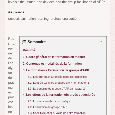
levels : the issues, the devices and the group facilitation of APPs.
Keywords
support, animation, training, professionalization
Pou
Sommaire
r la
rev
Résumé
ue
1. Cadre général de la formation en master
de
l’an
2. Contenus et modalités de la formation
aly
3. La formation à l’animation de groupe d’APP
se
3.1. Les prérequis à l’entrée dans les dispositifs
de
prat
3.2. L’entrée dans les groupes d’APP en master 1
iqu
3.3. La conduite de groupe d’APP en master 2
es
4. Les effets de la formation observés et déclarés
prof
4.1. Le savoir analyser sa pratique
ess
ion
4.2. L’animation de groupe d’APP
nell
4.3. Spécificité et plus-value de cette formation