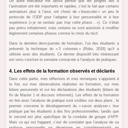
Un autre indicateur me laisse penser que les progrès liés à
l’animation ont été importants et rapides, c’est le fait que certains
animateurs plus à l’aise, ont choisi de « bousculer » un peu le
protocole de l’ODP pour l’adapter à leur personnalité et à leur
expérience («
je ne sentais pas trop cette phase
… »). Ce n’était
pas prévu initialement, mais certains se sont autorisés à modifier
légèrement certaines phases comme le choix du récit.
Dans la dernière demi-journée de formation, l’un des étudiants a
présenté la technique du « 3 colonnes » (Robo, 2018) qu’il a
utilisée avec des étudiants. Ce dernier dispositif très intéressant
est venu conclure la semaine consacrée à l’analyse de pratiques.
4. Les effets de la formation observés et déclarés
Dans cette partie, mes réflexions et mes remarques s’appuient à
la fois sur mes observations réalisées en formation, sur mes
bilans personnels et sur les déclarations des étudiants (bilans de
fin de Master 1 et discours informels). Les effets de la formation
en lien avec l’analyse de pratique sont visibles sur deux plans ; le
premier concerne le développement du « savoir analyser » leur
pratique par les étudiants à des fins professionnelles, tandis que
le second est plus spécifique de la conduite de groupe d’APP.
Mais ce qui est frappant, c’est de constater que l’analyse de sa
pratique personnelle se développe en complémentarité en