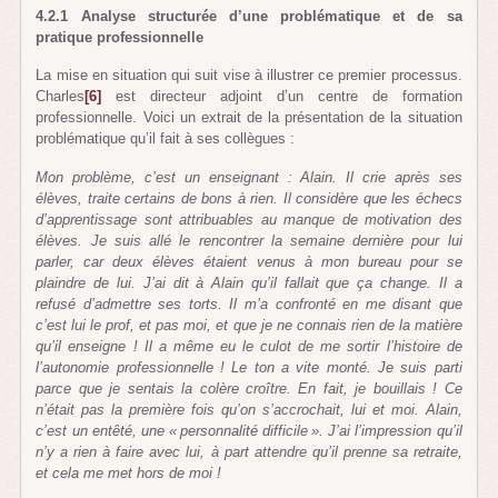
4.2.1 Analyse structurée d’une problématique et de sa
pratique professionnelle
La mise en situation qui suit vise à illustrer ce premier processus.
Charles
[6]
est directeur adjoint d’un centre de formation
professionnelle. Voici un extrait de la présentation de la situation
problématique qu’il fait à ses collègues :
Mon problème, c’est un enseignant : Alain. Il crie après ses
élèves, traite certains de bons à rien. Il considère que les échecs
d’apprentissage sont attribuables au manque de motivation des
élèves. Je suis allé le rencontrer la semaine dernière pour lui
parler, car deux élèves étaient venus à mon bureau pour se
plaindre de lui. J’ai dit à Alain qu’il fallait que ça change. Il a
refusé d’admettre ses torts. Il m’a confronté en me disant que
c’est lui le prof, et pas moi, et que je ne connais rien de la matière
qu’il enseigne ! Il a même eu le culot de me sortir l’histoire de
l’autonomie professionnelle ! Le ton a vite monté. Je suis parti
parce que je sentais la colère croître. En fait, je bouillais ! Ce
n’était pas la première fois qu’on s’accrochait, lui et moi. Alain,
c’est un entêté, une « personnalité difficile ». J’ai l’impression qu’il
n’y a rien à faire avec lui, à part attendre qu’il prenne sa retraite,
et cela me met hors de moi !