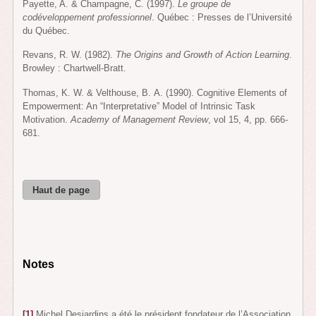
Payette, A. & Champagne, C. (1997).
Le groupe de
codéveloppement professionnel
. Québec : Presses de l’Université
du Québec.
Revans, R. W. (1982).
The Origins and Growth of Action Learning
.
Browley : Chartwell-Bratt.
Thomas, K. W. & Velthouse, B. A. (1990). Cognitive Elements of
Empowerment: An “Interpretative” Model of Intrinsic Task
Motivation.
Academy of Management Review
, vol 15, 4, pp. 666-
681.
Haut de page
Notes
[1]
Michel Desjardins a été le président fondateur de l’Association