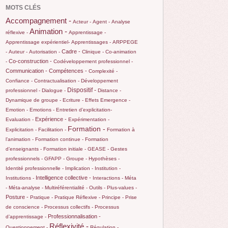
MOTS CLÉS
Accompagnement -
Acteur -
Agent -
Analyse
Animation -
réflexive -
Apprentissage -
Apprentissage expérientiel-
Apprentissages -
ARPPEGE
Cadre -
-
Auteur -
Autorisation -
Clinique -
Co-animation
Co-construction -
-
Codéveloppement professionnel -
Communication -
Compétences -
Complexité -
Confiance -
Contractualisation -
Développement
Dispositif -
professionnel -
Dialogue -
Distance -
Dynamique de groupe -
Ecriture -
Effets
Emergence -
Emotion -
Emotions -
Entretien d’explicitation-
Expérience -
Evaluation -
Expérimentation -
Formation -
Explicitation -
Facilitation -
Formation à
l’animation -
Formation continue -
Formation
d’enseignants -
Formation initiale -
GEASE -
Gestes
professionnels -
GFAPP -
Groupe -
Hypothèses -
Identité professionnelle -
Implication -
Institution -
Intelligence collective -
Institutions -
Interactions -
Méta
-
Méta-analyse -
Multiréférentialité -
Outils -
Plus-values -
Posture -
Pratique -
Pratique Réflexive -
Principe -
Prise
de conscience -
Processus collectifs -
Processus
Professionnalisation -
d’apprentissage -
Réflexivité -
Questionnement -
Régulation -