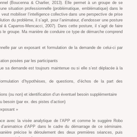
onnel (Boucenna & Charlier, 2013). Elle permet à un groupe de se
une situation professionnelle (problématique, emblématique) dans le
n veut mobiliser l’intelligence collective dans une perspective de prise
olution du problème, il s’agit, pour l’animateur, d’endosser une posture
 & Caparros-Mencacci, 2007). Dans cette posture, il s’agit de faire
ns le groupe. Ma manière de conduire ce type de démarche comprend
onnelle par un exposant et formulation de la demande de celui-ci par
cation posées par les participants
que sa demande est toujours maintenue ou si elle s’est déplacée à la
formulation d’hypothèses, de questions, d’échos de la part des
tions (ou non) et identification d’un éventuel besoin supplémentaire
 besoin (par ex. des pistes d’action)
’exposant »
ence avec la visée analytique de l’APP et comme le suggère Robo
e d’animatrice d’APP dans le cadre du démarrage de ce séminaire.
 manière précise le déroulement des deux premières séances, puis