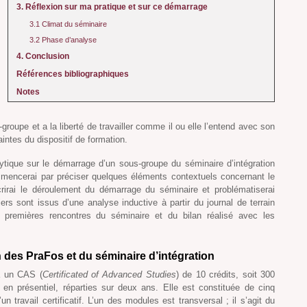
3. Réflexion sur ma pratique et sur ce démarrage
3.1 Climat du séminaire
3.2 Phase d’analyse
4. Conclusion
Références bibliographiques
Notes
groupe et a la liberté de travailler comme il ou elle l’entend avec son
intes du dispositif de formation.
lytique sur le démarrage d’un sous-groupe du séminaire d’intégration
ommencerai par préciser quelques éléments contextuels concernant le
écrirai le déroulement du démarrage du séminaire et problématiserai
rs sont issus d’une analyse inductive à partir du journal de terrain
premières rencontres du séminaire et du bilan réalisé avec les
n des PraFos et du séminaire d’intégration
à un CAS (
Certificated of Advanced Studies
) de 10 crédits, soit 300
en présentiel, réparties sur deux ans. Elle est constituée de cinq
n travail certificatif. L’un des modules est transversal ; il s’agit du