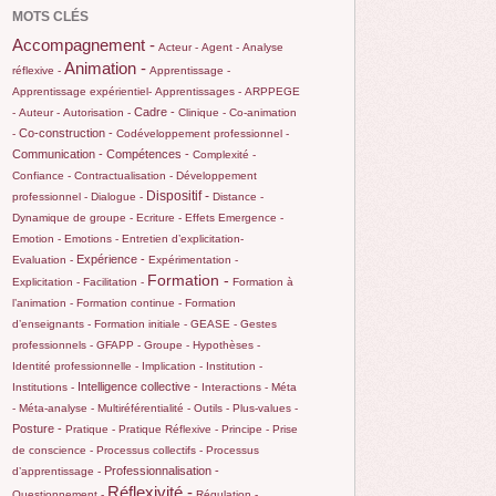
MOTS CLÉS
Accompagnement -
Acteur -
Agent -
Analyse
Animation -
réflexive -
Apprentissage -
Apprentissage expérientiel-
Apprentissages -
ARPPEGE
Cadre -
-
Auteur -
Autorisation -
Clinique -
Co-animation
Co-construction -
-
Codéveloppement professionnel -
Communication -
Compétences -
Complexité -
Confiance -
Contractualisation -
Développement
Dispositif -
professionnel -
Dialogue -
Distance -
Dynamique de groupe -
Ecriture -
Effets
Emergence -
Emotion -
Emotions -
Entretien d’explicitation-
Expérience -
Evaluation -
Expérimentation -
Formation -
Explicitation -
Facilitation -
Formation à
l’animation -
Formation continue -
Formation
d’enseignants -
Formation initiale -
GEASE -
Gestes
professionnels -
GFAPP -
Groupe -
Hypothèses -
Identité professionnelle -
Implication -
Institution -
Intelligence collective -
Institutions -
Interactions -
Méta
-
Méta-analyse -
Multiréférentialité -
Outils -
Plus-values -
Posture -
Pratique -
Pratique Réflexive -
Principe -
Prise
de conscience -
Processus collectifs -
Processus
Professionnalisation -
d’apprentissage -
Réflexivité -
Questionnement -
Régulation -