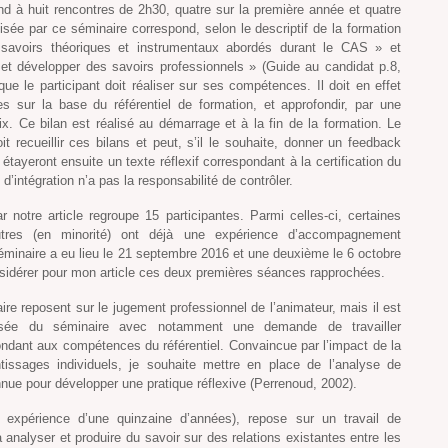
ond à huit rencontres de 2h30, quatre sur la première année et quatre
isée par ce séminaire correspond, selon le descriptif de la formation
 savoirs théoriques et instrumentaux abordés durant le CAS » et
 et développer des savoirs professionnels » (Guide au candidat p.8,
 que le participant doit réaliser sur ses compétences. Il doit en effet
 sur la base du référentiel de formation, et approfondir, par une
. Ce bilan est réalisé au démarrage et à la fin de la formation. Le
t recueillir ces bilans et peut, s’il le souhaite, donner un feedback
 étayeront ensuite un texte réflexif correspondant à la certification du
’intégration n’a pas la responsabilité de contrôler.
r notre article regroupe 15 participantes. Parmi celles-ci, certaines
autres (en minorité) ont déjà une expérience d’accompagnement
séminaire a eu lieu le 21 septembre 2016 et une deuxième le 6 octobre
nsidérer pour mon article ces deux premières séances rapprochées.
re reposent sur le jugement professionnel de l’animateur, mais il est
isée du séminaire avec notamment une demande de travailler
ndant aux compétences du référentiel. Convaincue par l’impact de la
tissages individuels, je souhaite mettre en place de l’analyse de
nue pour développer une pratique réflexive (Perrenoud, 2002).
expérience d’une quinzaine d’années), repose sur un travail de
à analyser et produire du savoir sur des relations existantes entre les