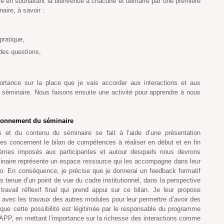
nce en souhaitant la bienvenue à chacune et démarre par une première
naire, à savoir :
,
 pratique,
des questions,
ortance sur la place que je vais accorder aux interactions et aux
 séminaire. Nous faisons ensuite une activité pour apprendre à nous
ctionnement du séminaire
es et du contenu du séminaire se fait à l’aide d’une présentation
lles concernent le bilan de compétences à réaliser en début et en fin
thèmes imposés aux participantes et autour desquels nous devrons
minaire représente un espace ressource qui les accompagne dans leur
Fo. En conséquence, je précise que je donnerai un feedback formatif
as tenue d’un point de vue du cadre institutionnel, dans la perspective
ravail réflexif final qui prend appui sur ce bilan. Je leur propose
avec les travaux des autres modules pour leur permettre d’avoir des
r que cette possibilité est légitimée par le responsable du programme
l’APP, en mettant l’importance sur la richesse des interactions comme