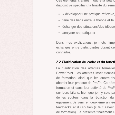
Ces éléments clarifiés, j’ouvre la séa
diapositive spécifiant la finalité du sémi
« développer une pratique réflexive
faire des liens entre la théorie et la
échanger des situations/des idées/
analyser sa pratique ».
Dans mes explications, je mets l’imp
échanges entre participantes durant ce
connaître.
2.2 Clarification du cadre et du fon
La clarification des attentes formell
PowerPoint. Les attentes institutionne
de formation, ainsi que les quatre 
aborder leur pratique de PraFo. Ce sé
formation et dans leur activité de Pra
sur leurs bilans, bien que je n’y sois p
de les soutenir dans la rédaction du t
également de venir en deuxième année 
feedbacks et du soutien (il faut savoi
de formation). Je présente finalement 