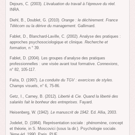
Dejours, C. (2003).
L’évaluation du travail à l’épreuve du réel.
INRA.
Diehl, B., Doublet, G. (2010).
Orange : le déchirement. France
Télécom ou la dérive du management.
Gallimard.
Fablet, D., Blanchard-Laville, C. (2002). Analyse des pratiques :
approches psychosociologique et clinique.
Recherche et
formation,
n ° 39.
Fablet, D. (2004). Les groupes d’analyse des pratiques
professionnelles : une visée avant tout formative.
Connexions
,
n° 82, 105-117.
Faïta, D. (1997).
La conduite du TGV : exercices de styles.
Champs visuels, n° 6, 75-86.
Getz, I., Carney, B. (2012).
Liberté & Cie. Quand la liberté des
salariés fait le bonheur des entreprises.
Fayard.
Heisenberg, W. (1942).
Le manuscrit de 1942
. Ed. Allia, 2003.
Jodelet, D. (1984). Représentation sociale : phénomène, concept
et théorie, in S. Moscovici (sous la dir.). Psychologie sociale.
3ème éd. 1990. Paris. PUF.