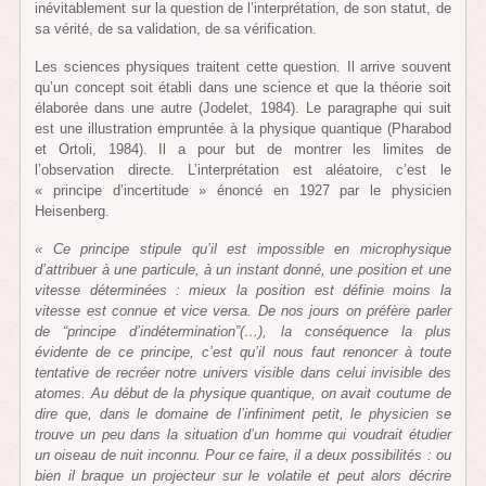
inévitablement sur la question de l’interprétation, de son statut, de
sa vérité, de sa validation, de sa vérification.
Les sciences physiques traitent cette question. Il arrive souvent
qu’un concept soit établi dans une science et que la théorie soit
élaborée dans une autre (Jodelet, 1984). Le paragraphe qui suit
est une illustration empruntée à la physique quantique (Pharabod
et Ortoli, 1984). Il a pour but de montrer les limites de
l’observation directe. L’interprétation est aléatoire, c’est le
« principe d’incertitude » énoncé en 1927 par le physicien
Heisenberg.
« Ce principe stipule qu’il est impossible en microphysique
d’attribuer à une particule, à un instant donné, une position et une
vitesse déterminées : mieux la position est définie moins la
vitesse est connue et vice versa. De nos jours on préfère parler
de “principe d’indétermination”
(…), la conséquence la plus
évidente de ce principe, c’est qu’il nous faut renoncer à toute
tentative de recréer notre univers visible dans celui invisible des
atomes. Au début de la physique quantique, on avait coutume de
dire que, dans le domaine de l’infiniment petit, le physicien se
trouve un peu dans la situation d’un homme qui voudrait étudier
un oiseau de nuit inconnu. Pour ce faire, il a deux possibilités : ou
bien il braque un projecteur sur le volatile et peut alors décrire