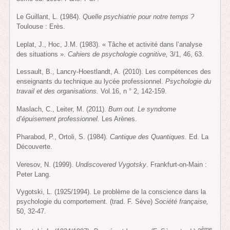
Le Guillant, L. (1984).
Quelle psychiatrie pour notre temps ?
Toulouse : Erès.
Leplat, J., Hoc, J.M. (1983). « Tâche et activité dans l’analyse
des situations ».
Cahiers de psychologie cognitive,
3/1, 46, 63.
Lessault, B., Lancry-Hoestlandt, A. (2010). Les compétences des
enseignants du technique au lycée professionnel.
Psychologie du
travail et des organisations.
Vol.16, n ° 2, 142-159.
Maslach, C., Leiter, M. (2011).
Burn out. Le syndrome
d’épuisement professionnel.
Les Arènes.
Pharabod, P., Ortoli, S. (1984).
Cantique des Quantiques.
Ed. La
Découverte.
Veresov, N. (1999).
Undiscovered Vygotsky
. Frankfurt-on-Main :
Peter Lang.
Vygotski, L. (1925/1994). Le problème de la conscience dans la
psychologie du comportement. (trad. F. Sève)
Société française,
50, 32-47.
ème