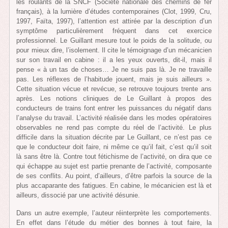
les roulants de la SNCF (Société nationale des chemins de fer
français), à la lumière d’études contemporaines (Clot, 1999, Cru,
1997, Faïta, 1997), l’attention est attirée par la description d’un
symptôme particulièrement fréquent dans cet exercice
professionnel. Le Guillant mesure tout le poids de la solitude, ou
pour mieux dire, l’isolement. Il cite le témoignage d’un mécanicien
sur son travail en cabine : il a les yeux ouverts, dit-il, mais il
pense « à un tas de choses… Je ne suis pas là. Je ne travaille
pas. Les réflexes de l’habitude jouent, mais je suis ailleurs ».
Cette situation vécue et revécue, se retrouve toujours trente ans
après. Les notions cliniques de Le Guillant à propos des
conducteurs de trains font entrer les puissances du négatif dans
l’analyse du travail. L’activité réalisée dans les modes opératoires
observables ne rend pas compte du réel de l’activité. Le plus
difficile dans la situation décrite par Le Guillant, ce n’est pas ce
que le conducteur doit faire, ni même ce qu’il fait, c’est qu’il soit
là sans être là. Contre tout fétichisme de l’activité, on dira que ce
qui échappe au sujet est partie prenante de l’activité, composante
de ses conflits. Au point, d’ailleurs, d’être parfois la source de la
plus accaparante des fatigues. En cabine, le mécanicien est là et
ailleurs, dissocié par une activité désunie.
Dans un autre exemple, l’auteur réinterprète les comportements.
En effet dans l’étude du métier des bonnes à tout faire, la