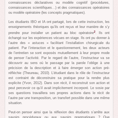
connaissances déclaratives ou modèle cognitif (procédures,
connaissances scientifiques…) et des connaissances opératoires
ou modèle opératoire (les concepts pragmatiques).
Les étudiants IBO et IA ont partagé, lors de cette instruction, les
enseignements théoriques qu’ils ont reçus et leur manière de s’y
2
prendre pour installer un patient au bloc opératoire
. Ils ont
échangé sur les expériences vécues en stage. Ils ont pu donner à
l’autre des « astuces » facilitant l’installation chirurgicale du
patient. Par l’interaction et le questionnement, les deux acteurs
de l’entretien se sont exposés mutuellement à leur propre mode
de penser l’activité. Par le regard de l’autre, l’instructeur va se
découvrir au sens où le passage par la parole l’oblige à une
précision de la description et à faire émerger son action pré-
réfléchie (Theureau, 2010). L’étudiant dans le rôle de l’instructeur
est contraint de déconstruire sa pratique pour la rendre plus
explicite (Yvon, 2012). Dans son récit, il reconstruit son action et
peut percevoir ce qu’il avait implicitement incorporé. Le sosie par
ses questions travaillera ses propres actions dans le récit de
l’autre par une transposition, un transfert possible dans une même
situation.
Peut-on penser ainsi que la réflexion des étudiants s’arrête aux
savoirs procéduraux ou aux savoirs pragmatiques ? Que