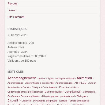
Revues
Livres
Sites internet
STATISTIQUES
-> 18 avril 2026
Articles publiés : 205
Auteurs : 149
Abonnés : 3254
Pages consultées : 1 ’052’ 892
Visiteurs : de 180 pays
MOTS CLÉS
Animation -
Accompagnement -
Acteur -
Agent -
Analyse réflexive -
Apprentissage -
Apprentissage expérientiel-
Apprentissages -
ARPPEGE -
Auteur -
Cadre -
Co-construction -
Autorisation -
Clinique -
Co-animation -
Communication -
Compétences -
Codéveloppement professionnel -
Complexité -
Confiance -
Contractualisation -
Développement professionnel -
Dialogue -
Dispositif -
Distance -
Dynamique de groupe -
Ecriture -
Effets
Emergence -