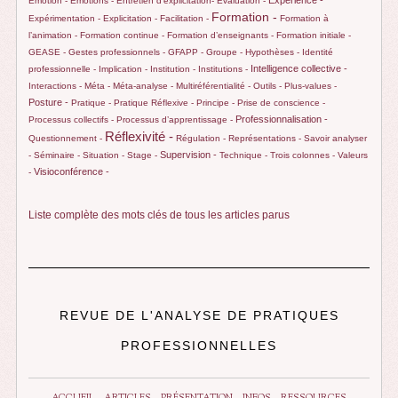
Expérience -
Emotion -
Emotions -
Entretien d’explicitation-
Evaluation -
Formation -
Expérimentation -
Explicitation -
Facilitation -
Formation à
l’animation -
Formation continue -
Formation d’enseignants -
Formation initiale -
GEASE -
Gestes professionnels -
GFAPP -
Groupe -
Hypothèses -
Identité
Intelligence collective -
professionnelle -
Implication -
Institution -
Institutions -
Interactions -
Méta -
Méta-analyse -
Multiréférentialité -
Outils -
Plus-values -
Posture -
Pratique -
Pratique Réflexive -
Principe -
Prise de conscience -
Professionnalisation -
Processus collectifs -
Processus d’apprentissage -
Réflexivité -
Questionnement -
Régulation -
Représentations -
Savoir analyser
Supervision -
-
Séminaire -
Situation -
Stage -
Technique -
Trois colonnes -
Valeurs
Visioconférence -
-
Liste complète des mots clés de tous les articles parus
REVUE DE L'ANALYSE DE PRATIQUES
PROFESSIONNELLES