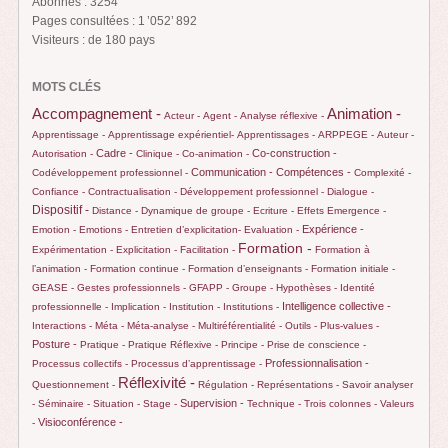
Abonnés : 3254
Pages consultées : 1 ’052’ 892
Visiteurs : de 180 pays
MOTS CLÉS
Animation -
Accompagnement -
Acteur -
Agent -
Analyse réflexive -
Apprentissage -
Apprentissage expérientiel-
Apprentissages -
ARPPEGE -
Auteur -
Cadre -
Co-construction -
Autorisation -
Clinique -
Co-animation -
Communication -
Compétences -
Codéveloppement professionnel -
Complexité -
Confiance -
Contractualisation -
Développement professionnel -
Dialogue -
Dispositif -
Distance -
Dynamique de groupe -
Ecriture -
Effets
Emergence -
Expérience -
Emotion -
Emotions -
Entretien d’explicitation-
Evaluation -
Formation -
Expérimentation -
Explicitation -
Facilitation -
Formation à
l’animation -
Formation continue -
Formation d’enseignants -
Formation initiale -
GEASE -
Gestes professionnels -
GFAPP -
Groupe -
Hypothèses -
Identité
Intelligence collective -
professionnelle -
Implication -
Institution -
Institutions -
Interactions -
Méta -
Méta-analyse -
Multiréférentialité -
Outils -
Plus-values -
Posture -
Pratique -
Pratique Réflexive -
Principe -
Prise de conscience -
Professionnalisation -
Processus collectifs -
Processus d’apprentissage -
Réflexivité -
Questionnement -
Régulation -
Représentations -
Savoir analyser
Supervision -
-
Séminaire -
Situation -
Stage -
Technique -
Trois colonnes -
Valeurs
Visioconférence -
-